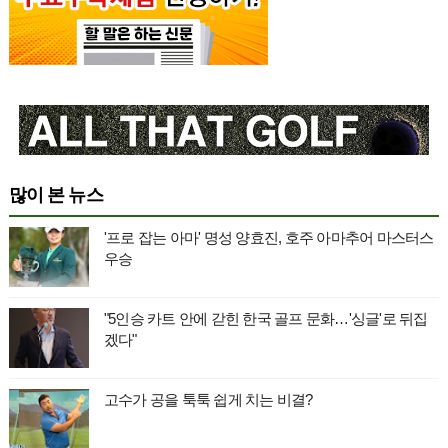
많이 본 뉴스
'프로 잡는 아마' 명성 양효진, 호주 아마추어 마스터스
우승
"5인승 카트 안에 갇힌 한국 골프 문화…'싱글'로 뒤집
겠다"
고수가 공을 툭툭 쉽게 치는 비결?