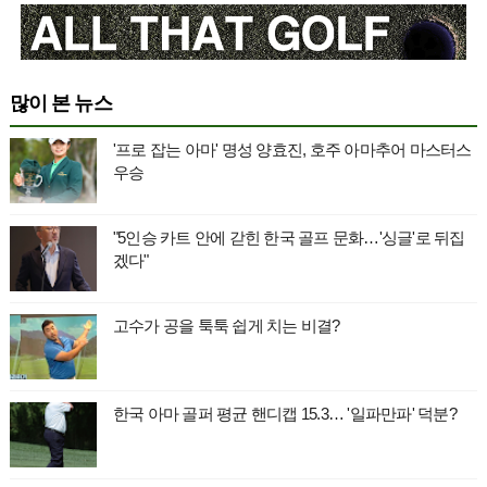
많이 본 뉴스
'프로 잡는 아마' 명성 양효진, 호주 아마추어 마스터스
우승
"5인승 카트 안에 갇힌 한국 골프 문화…'싱글'로 뒤집
겠다"
고수가 공을 툭툭 쉽게 치는 비결?
한국 아마 골퍼 평균 핸디캡 15.3… '일파만파' 덕분?