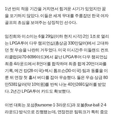
1년 반의 적응 기간을 거치면서 힘겨운 시기가 있었지만 꿈
을 포기하지 않았다. 이들은 세계 무대를 주름잡던 한국 여자
골프의 초심을 보여주는 상징적인 선수다.
임진희와 이소미는 6월 29일(이하 현지 시각) 2인 1조로 열리
는 LPGA투어 다우 챔피언십(총상금 330만달러)에서 고대하
던 첫 우승을 나란히 거두었다. 미국 미시간주 미들랜드 컨트
리클럽(파70·6096야드)에서 끝난 LPGA투어 다우 챔피언십
최종 4라운드에서 8언더를 합작하며 최종 합계 20언더파를
기록, 메건 캉(28·미국)-렉시 톰프슨(30·미국) 팀과 동률을 이
룬 뒤 연장 첫 홀서 버디를 잡아 우승했다. 둘은 우승 상금 80
만5381달러(약 10억원)를 반씩 나눈 40만2691달러를 받았
다. 2년간 LPGA투어 카드도 확보했다.
이번 대회는 포섬(foursome·1·3라운드)과 포볼(four-ball·2·4
라운드) 방식으로 진행됐는데, 연장전은 팀워크가 특히 중요