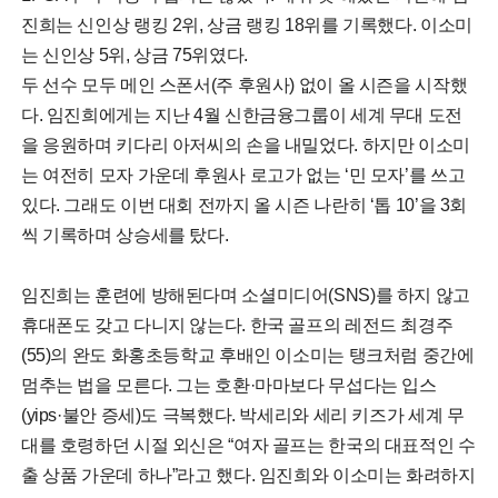
진희는 신인상 랭킹 2위, 상금 랭킹 18위를 기록했다. 이소미
는 신인상 5위, 상금 75위였다.
두 선수 모두 메인 스폰서(주 후원사) 없이 올 시즌을 시작했
다. 임진희에게는 지난 4월 신한금융그룹이 세계 무대 도전
을 응원하며 키다리 아저씨의 손을 내밀었다. 하지만 이소미
는 여전히 모자 가운데 후원사 로고가 없는 ‘민 모자’를 쓰고
있다. 그래도 이번 대회 전까지 올 시즌 나란히 ‘톱 10’을 3회
씩 기록하며 상승세를 탔다.
임진희는 훈련에 방해된다며 소셜미디어(SNS)를 하지 않고
휴대폰도 갖고 다니지 않는다. 한국 골프의 레전드 최경주
(55)의 완도 화홍초등학교 후배인 이소미는 탱크처럼 중간에
멈추는 법을 모른다. 그는 호환·마마보다 무섭다는 입스
(yips·불안 증세)도 극복했다. 박세리와 세리 키즈가 세계 무
대를 호령하던 시절 외신은 “여자 골프는 한국의 대표적인 수
출 상품 가운데 하나”라고 했다. 임진희와 이소미는 화려하지