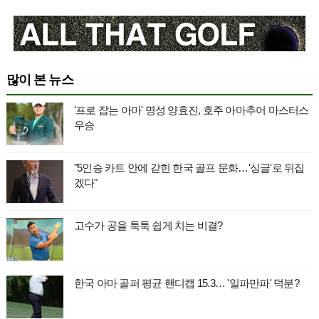
많이 본 뉴스
'프로 잡는 아마' 명성 양효진, 호주 아마추어 마스터스
우승
"5인승 카트 안에 갇힌 한국 골프 문화…'싱글'로 뒤집
겠다"
고수가 공을 툭툭 쉽게 치는 비결?
한국 아마 골퍼 평균 핸디캡 15.3… '일파만파' 덕분?