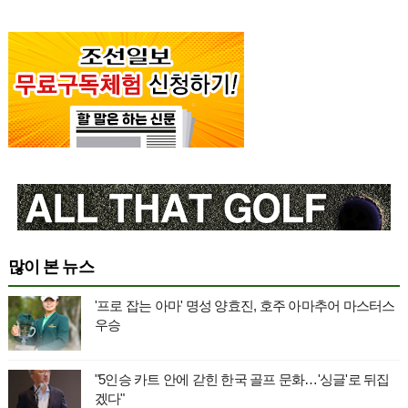
많이 본 뉴스
'프로 잡는 아마' 명성 양효진, 호주 아마추어 마스터스
우승
"5인승 카트 안에 갇힌 한국 골프 문화…'싱글'로 뒤집
겠다"