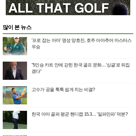
많이 본 뉴스
'프로 잡는 아마' 명성 양효진, 호주 아마추어 마스터스
우승
"5인승 카트 안에 갇힌 한국 골프 문화…'싱글'로 뒤집
겠다"
고수가 공을 툭툭 쉽게 치는 비결?
한국 아마 골퍼 평균 핸디캡 15.3… '일파만파' 덕분?