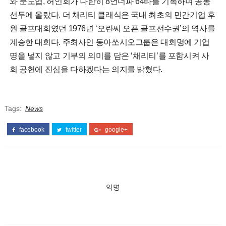
와 문도엽, 허인회가 나란히 8언더파 64타를 기록하며 공동
선두에 올랐다. 더 채리티 클래식은 국내 최초의 민간기업 후
원 골프대회였던 1976년 ‘오란씨 오픈 골프선수권’의 역사를
계승한 대회다. 주최사인 동아쏘시오그룹은 대회명에 기업
명을 넣지 않고 기부의 의미를 담은 ‘채리티’를 포함시켜 사
회 공헌에 진심을 다하겠다는 의지를 밝혔다.
Tags:
News
facebook
twitter
google+
익명