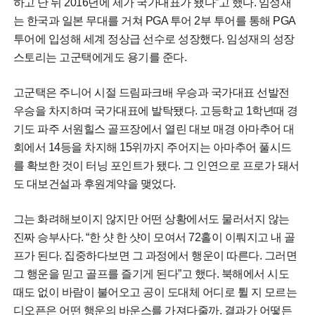
하고 난 뒤 2016년에 제가 국가대표가 됐다”고 했다. 임성재
는 한국과 일본 무대를 거쳐 PGA 투어 2부 투어를 통해 PGA
투어에 입성해 세계 정상급 선수로 성장했다. 임성재의 성장
스토리는 고군택에게도 용기를 준다.
고군택은 주니어 시절 드림파크배 우승과 국가대표 선발전
우승을 차지하며 국가대표에 발탁됐다. 고등학교 1학년때 경
기도 파주 서원힐스 골프장에서 열린 대보 매경 아마추어 대
회에서 14등을 차지해 15위까지 주어지는 아마추어 풀시드
를 확보한 것이 터닝 포인트가 됐다. 그 인연으로 프로가 돼서
도 대보건설과 후원계약을 맺었다.
그는 화려해보이지 않지만 어떤 상황에서도 물러서지 않는
진짜 승부사다. “한 샷 한 샷이 모여서 72홀이 이뤄지고 내 골
프가 된다. 집중하다보면 그 과정에서 행운이 따른다. 그러면
그 행운을 믿고 골프를 즐기게 된다”고 했다. 북해에서 시도
때도 없이 바람이 불어오고 공이 도대체 어디로 튈 지 모르는
디오픈은 어떤 행운의 바운스를 가져다줄까. 결과가 어떻든