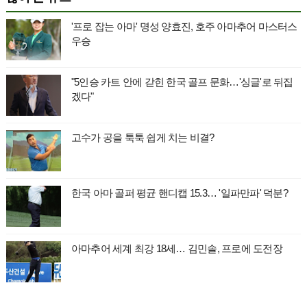
'프로 잡는 아마' 명성 양효진, 호주 아마추어 마스터스
우승
"5인승 카트 안에 갇힌 한국 골프 문화…'싱글'로 뒤집
겠다"
고수가 공을 툭툭 쉽게 치는 비결?
한국 아마 골퍼 평균 핸디캡 15.3… '일파만파' 덕분?
아마추어 세계 최강 18세… 김민솔, 프로에 도전장