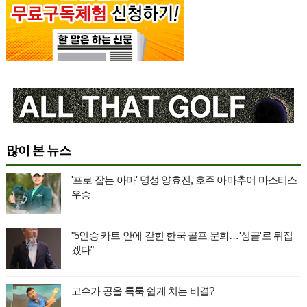
많이 본 뉴스
'프로 잡는 아마' 명성 양효진, 호주 아마추어 마스터스
우승
"5인승 카트 안에 갇힌 한국 골프 문화…'싱글'로 뒤집
겠다"
고수가 공을 툭툭 쉽게 치는 비결?