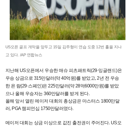
US오픈 골프 개막을 앞두고 15일 김주형이 연습 도중 12번 홀을 지나
고 있다. /AP 연합뉴스
지난해 US오픈에서 우승한 매슈 피츠패트릭(29·잉글랜드)은
우승 상금으로 315만달러(약 40억원)를 받았고, 2년 전 우승
한 욘 람(29·스페인)은 225만달러(약 28억6000만원)를 받았
으나 올해 우승자는 360만달러를 받게 된다.
올해 앞서 열린 메이저 대회의 총상금은 마스터스 1800만달
러, PGA 챔피언십 1750만달러였다.
메이저 대회는 상금 이상으로 값진 출전권이 주어진다. US오