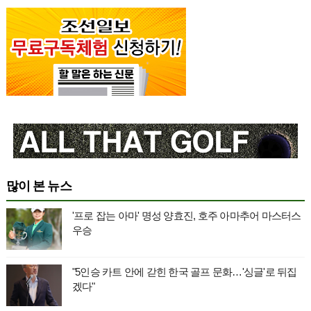
많이 본 뉴스
'프로 잡는 아마' 명성 양효진, 호주 아마추어 마스터스
우승
"5인승 카트 안에 갇힌 한국 골프 문화…'싱글'로 뒤집
겠다"