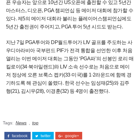
픈 우승자는 앞으로 10년간 US오픈에 출전할 수 있고 5년간
마스터스, 디오픈, PGA 챔피언십 등 메이저 대회에 참가할 수
있다. 제5의 메이저 대회라 불리는 플레이어스챔피언십에도
5년간 출전권이 주어지고, PGA 투어 5년 시드도 받는다.
지난 7일 PGA투어와 DP월드투어가 LIV 골프를 주도하는 사
우디아라비아 국부펀드 PIF가 전격 통합을 선언한 이후 처음
열리는 이번 메이저 대회는 그동안 ‘PGA파’의 선봉인 로리 매
킬로이(34·북아일랜드)와 LIV 소속 선수로는 처음으로 메이
저 정상에 오른 브룩스 켑카(33·미국)를 1·2라운드에 함께 경
기하도록 해 관심이 쏠렸다. 한국 선수는 임성재(25)와 김주
형(21), 김시우(28), 이경훈(32) 등 4명이 출전했다.
Tags:
News
,
top
facebook
twitter
google+