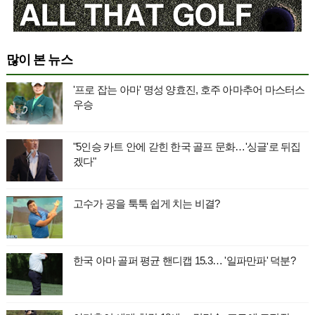
많이 본 뉴스
'프로 잡는 아마' 명성 양효진, 호주 아마추어 마스터스
우승
"5인승 카트 안에 갇힌 한국 골프 문화…'싱글'로 뒤집
겠다"
고수가 공을 툭툭 쉽게 치는 비결?
한국 아마 골퍼 평균 핸디캡 15.3… '일파만파' 덕분?