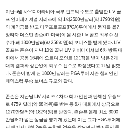
지난 6월 사우디아라비아 국부 펀드의 주도로 출범한 LIV 골
프 인비테이셔널 시리즈에 약 1억2500만달러(약 1793억원)
의 계약금을 받고 미국프로골프(PGA)투어에서 둥지를 옮긴
장타자 더스틴 존슨(41·미국)이 올 시즌 LIV 골프 최우수 선
수가 돼 1800만달러(약 258억원)의 보너스를 받게 됐다. LIV
골프는 존슨이 지난 10일 끝난 LIV 인비테이셔널 6차 방콕 대
회에서 공동 16위에 오르며 포인트 121점을 받아 남은 2개
대회 결과와 상관없이 최우수 선수로 확정됐다고 11일 밝혔
다. 존슨이 받게 된 1800만달러는 PGA투어 시즌 챔피언인
페덱스컵 우승 보너스 규모와 같다.
존슨은 지난달 LIV 시리즈 4차 대회 개인전과 단체전 우승으
로 475만달러(약 68억원)를 받는 등 6개 대회에서 상금으로
1270만달러(약 182억원)를 받았다. 존슨은 올해 최소 3000
만달러가 넘는 상금을 챙기게 됐는데 이는 그가 PGA투어에
서 메이저 대회 2승을 포함해 24승을 쌓으면서 벌어들인 통