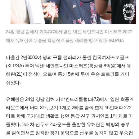
24일 경남 김해시 가야CC에서 열린 넥센 세인트나인 마스터즈 2022
에서 유해란이 우승을 확정짓고 꽃잎 세례를 받고 있다. /KLPGA
나흘간 2만3000여 명의 구름 갤러리가 몰린 한국여자프로골프
(KLPGA) 투어 넥센·세인트나인 마스터즈(총상금 8억원)에서 유
해란(21)이 정상에 오르며 통산 5번째 투어 우승 트로피를 거머
쥐었다.
유해란은 24일 경남 김해 가야컨트리클럽(파72)에서 열린 최종 4
라운드에서 버디 3개, 보기 1개로 2타를 줄여 합계 16언더파 272
타로 함께 국가대표 생활을 했던 동갑 친구 권서연을 1타 차로 따
돌렸다. 1타 차 선두로 4라운드를 출발한 유해란은 박빙의 승부
를 벌이면서도 침착한 경기 운영으로 선두를 놓치지 않고 우승컵