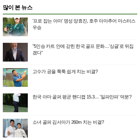
많이 본 뉴스
'프로 잡는 아마' 명성 양효진, 호주 아마추어 마스터스
우승
"5인승 카트 안에 갇힌 한국 골프 문화…'싱글'로 뒤집
겠다"
고수가 공을 툭툭 쉽게 치는 비결?
한국 아마 골퍼 평균 핸디캡 15.3… '일파만파' 덕분?
소녀 골퍼 김서아가 260m 치는 비결?