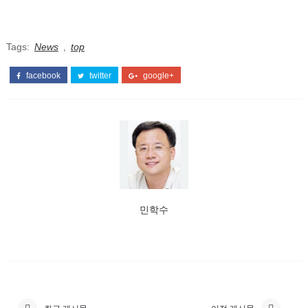
Tags:
News
,
top
facebook
twitter
google+
민학수