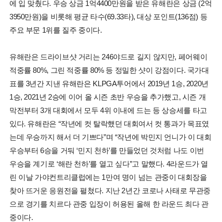
에 입 맞췄다. 우승 상금 1억4400만원을 받은 유해란은 상금 (2억
3950만원)을 비롯해 평균 타수(69.33타), 대상 포인트(136점) 등
주요 부문 1위를 질주 중이다.
유해란은 드라이브샷 거리는 246야드로 길지 않지만, 페어웨이
적중률 80%, 그린 적중률 80% 등 정밀한 샷이 강점이다. 국가대
표를 3년간 지낸 유해란은 KLPGA투어에서 2019년 1승, 2020년
1승, 2021년 2승에 이어 올 시즌 초반 우승을 추가했고, 시즌 개
막전부터 3개 대회에서 모두 4위 이내에 드는 등 상승세를 타고
있다. 유해란은 “작년에 컷 탈락했던 대회여서 컷 통과가 목표였
는데 우승까지 해서 더 기쁘다”며 “작년에 박민지 언니가 이 대회
우승부터 6승을 거둬 ‘민지 천하’를 만들었던 것처럼 나도 이번
우승을 계기로 ‘해란 천하’를 열고 싶다”고 말했다. 4라운드가 열
린 이날 가야컨트리클럽에는 1만여 명이 넘는 관중이 대회장을
찾아 뜨거운 응원전을 펼쳤다. 지난 2년간 코로나 사태로 무관중
으로 경기를 치르다 관중 입장이 허용된 올해 한 라운드 최다 관
중이다.