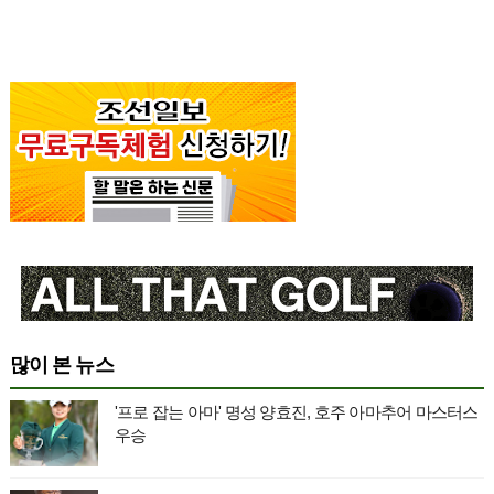
많이 본 뉴스
'프로 잡는 아마' 명성 양효진, 호주 아마추어 마스터스
우승