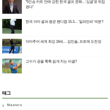
"5인승 카트 안에 갇힌 한국 골프 문화…'싱글'로 뒤집
겠다"
한국 아마 골퍼 평균 핸디캡 15.3… '일파만파' 덕분?
아마추어 세계 최강 18세… 김민솔, 프로에 도전장
고수가 공을 툭툭 쉽게 치는 비결?
태그
Masters