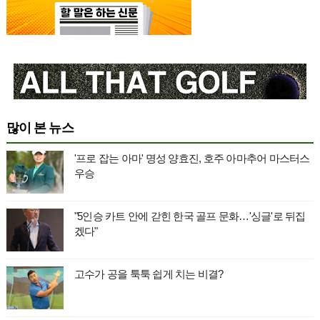
많이 본 뉴스
'프로 잡는 아마' 명성 양효진, 호주 아마추어 마스터스
우승
"5인승 카트 안에 갇힌 한국 골프 문화…'싱글'로 뒤집
겠다"
고수가 공을 툭툭 쉽게 치는 비결?