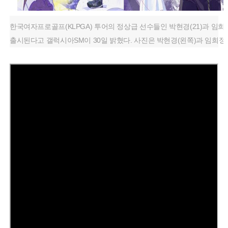
한국여자프로골프(KLPGA) 투어의 정상급 선수들인 박현경(21)과 임희정
출시된다고 갤럭시아SM이 30일 밝혔다. 사진은 박현경(왼쪽)과 임희정의 