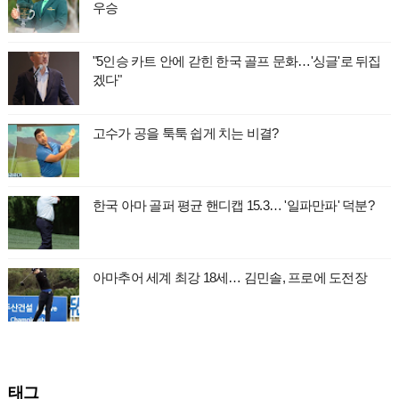
우승
"5인승 카트 안에 갇힌 한국 골프 문화…'싱글'로 뒤집
겠다"
고수가 공을 툭툭 쉽게 치는 비결?
한국 아마 골퍼 평균 핸디캡 15.3… '일파만파' 덕분?
아마추어 세계 최강 18세… 김민솔, 프로에 도전장
태그