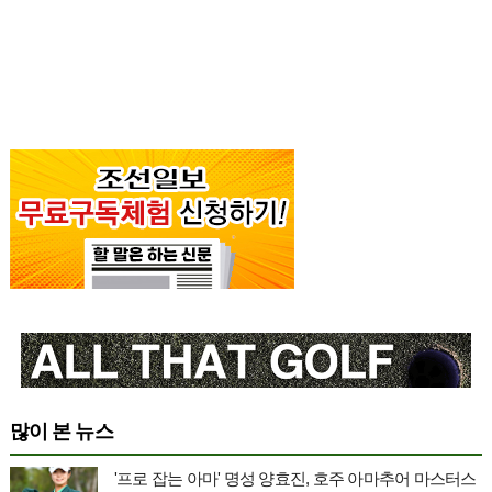
많이 본 뉴스
'프로 잡는 아마' 명성 양효진, 호주 아마추어 마스터스