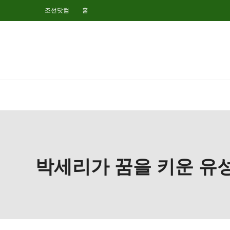
조선닷컴
홈
박세리가 꿈을 키운 유성