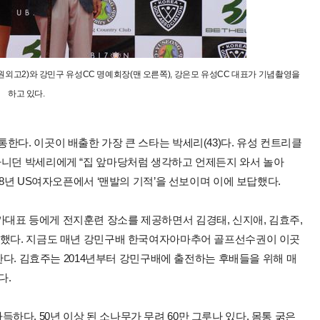
원외고2)와 강민구 유성CC 명예회장(맨 오른쪽), 강은모 유성CC 대표가 기념촬영을
하고 있다.
한다. 이곳이 배출한 가장 큰 스타는 박세리(43)다. 유성 컨트리클
다니던 박세리에게 “집 앞마당처럼 생각하고 언제든지 와서 놀아
98년 US여자오픈에서 ‘맨발의 기적’을 선보이며 이에 보답했다.
대표 등에게 전지훈련 장소를 제공하면서 김경태, 신지애, 김효주,
 했다. 지금도 매년 강민구배 한국여자아마추어 골프선수권이 이곳
막한다. 김효주는 2014년부터 강민구배에 출전하는 후배들을 위해 매
다.
다. 50년 이상 된 소나무가 무려 60만 그루나 있다. 몸통 굵은