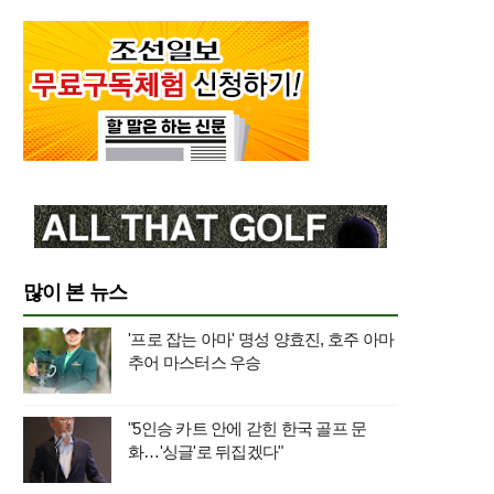
많이 본 뉴스
'프로 잡는 아마' 명성 양효진, 호주 아마
추어 마스터스 우승
"5인승 카트 안에 갇힌 한국 골프 문
화…'싱글'로 뒤집겠다"