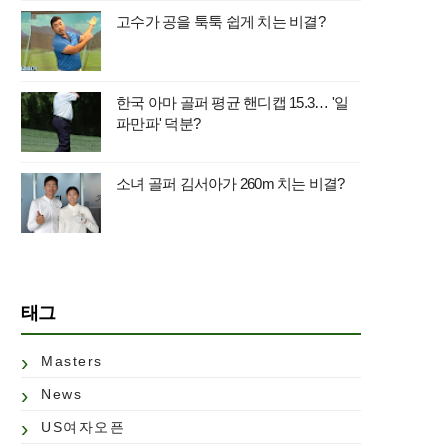
고수가 공을 툭툭 쉽게 치는 비결?
한국 아마 골퍼 평균 핸디캡 15.3… '일
파만파' 덕분?
소녀 골퍼 김서아가 260m 치는 비결?
태그
Masters
News
US여자오픈