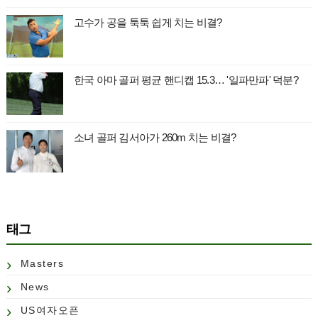
고수가 공을 툭툭 쉽게 치는 비결?
한국 아마 골퍼 평균 핸디캡 15.3… '일파만파' 덕분?
소녀 골퍼 김서아가 260m 치는 비결?
태그
Masters
News
US여자오픈