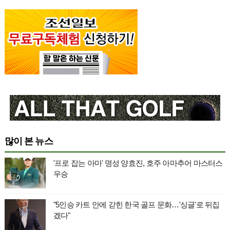
많이 본 뉴스
'프로 잡는 아마' 명성 양효진, 호주 아마추어 마스터스
우승
"5인승 카트 안에 갇힌 한국 골프 문화…'싱글'로 뒤집
겠다"