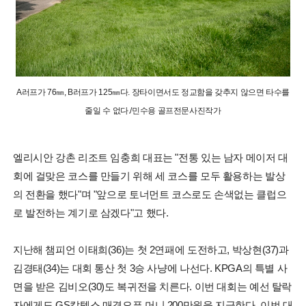
A러프가 76㎜, B러프가 125㎜다. 장타이면서도 정교함을 갖추지 않으면 타수를
줄일 수 없다./민수용 골프전문사진작가
엘리시안 강촌 리조트 임충희 대표는 "전통 있는 남자 메이저 대
회에 걸맞은 코스를 만들기 위해 세 코스를 모두 활용하는 발상
의 전환을 했다"며 "앞으로 토너먼트 코스로도 손색없는 클럽으
로 발전하는 계기로 삼겠다"고 했다.
지난해 챔피언 이태희(36)는 첫 2연패에 도전하고, 박상현(37)과
김경태(34)는 대회 통산 첫 3승 사냥에 나선다. KPGA의 특별 사
면을 받은 김비오(30)도 복귀전을 치른다. 이번 대회는 예선 탈락
자에게도 GS칼텍스 매경오픈 머니 200만원을 지급한다. 이번 대