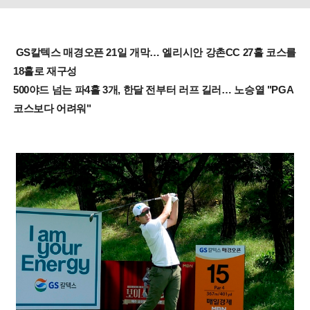
GS칼텍스 매경오픈 21일 개막… 엘리시안 강촌CC 27홀 코스를
18홀로 재구성
500야드 넘는 파4홀 3개, 한달 전부터 러프 길러… 노승열 "PGA
코스보다 어려워"