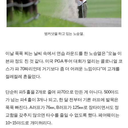
벙커샷을 하고 있는 노승열.
이날 푹푹 찌는 날씨 속에서 연습 라운드를 한 노승열은 "오늘 이
븐파 정도 친 것 같다. 미국 PGA 투어 대회가 열리는 콜로니얼 코
스가 파 70짜리인데 거기보다 좀 더 어려운 느낌이다"며 고개를
절레절레 흔들었다.
단순히 파5 홀을 2개로 줄여 파70으로 만든 게 아니다. 500야드
가 넘는 파4 홀이 3개나 되고, 한 달 전부터 기른 러프에 발목은
푹푹 빠진다. A러프가 76㎜, B러프가 125㎜로 장타이면서도 정
교함을 갖추지 않으면 타수를 줄일 수 없도록 했다. 페어웨이는
10~15야드로 개미허리다.