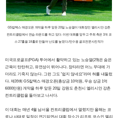
GS칼텍스 매경오픈 개막을 하루 앞둔 20일 노승열이 대회장인 엘리시안 강촌
컨트리클럽에서 연습 라운드를 하고 있다. 이번 대회를 앞두고 주최 측은 3개 코
스 27홀을 18홀로 만들어 난도를 높였다./민수용 골프전문사진작가
미국프로골프(PGA) 투어에서 활약하고 있는 노승열(29)은 숨은
근육이 탄탄하고, 유연성이 뛰어나다. 장타라면 어느 무대에 가
더라도 기죽지 않는다. 그런 그도 "쉽지 않네요"라며 혀를 내둘렀
다. 제39회 GS칼텍스 매경오픈(총상금 10억원, 우승 상금 1억
6000만원) 개막을 하루 앞둔 20일 강원도 춘천시 엘리시안 강촌
컨트리클럽을 돌아보고 나서다.
이 대회는 매년 4월 남서울 컨트리클럽에서 열렸지만 올해는 코
로나 사태로 일정이 연기되면서 대회 장소가 리조트 코스인 엘리