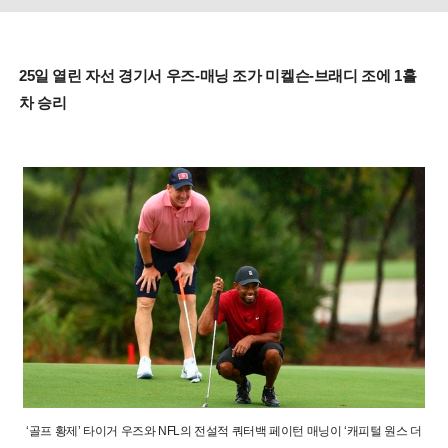
25일 열린 자선 경기서 우즈-매닝 조가 미켈슨-브래디 조에 1홀
차 승리
‘골프 황제’ 타이거 우즈와 NFL의 전설적 쿼터백 페이턴 매닝이 ‘캐피털 원스 더