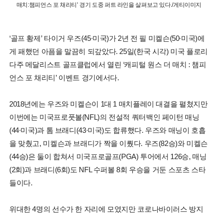
매치:챔피언스 포 채리티’ 경기 도중 퍼트 라인을 살펴보고 있다./게티이미지
‘골프 황제’ 타이거 우즈(45∙미국)가 2년 전 필 미켈슨(50∙미국)에
게 패했던 아픔을 말끔히 되갚았다. 25일(한국 시각) 미국 플로리
다주 메달리스트 골프클럽에서 열린 ‘캐피털 원스 더 매치 : 챔피
언스 포 채리티’ 이벤트 경기에서다.
2018년에는 우즈와 미켈슨이 1대 1 매치플레이 대결을 펼쳤지만
이번에는 미국프로풋볼(NFL)의 전설적 쿼터백인 페이턴 매닝
(44∙미국)과 톰 브래디(43∙미국)도 합류했다. 우즈와 매닝이 호흡
을 맞췄고, 미켈슨과 브래디가 짝을 이뤘다. 우즈(82승)와 미켈슨
(44승)은 둘이 합쳐서 미국프로골프(PGA) 투어에서 126승, 매닝
(2회)과 브래디(6회)도 NFL 수퍼볼 8회 우승을 거둔 스포츠 스타
들이다.
위대한 4명의 선수가 한 자리에 모였지만 코로나바이러스 방지