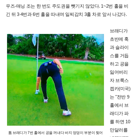
우즈-매닝 조는 한 번도 주도권을 뺏기지 않았다. 1~2번 홀을 비
긴 뒤 3∙4번과 6번 홀을 따내며 일찌감치 3홀 차로 앞서 나갔다.
브래디가
초반에 훅
과 슬라이
스를 거듭
하고 공을
잃어버리
자 브룩스
켑카(미국)
는 "전반 9
홀에서 브
래디가 파
를 하면 10
만달러를
톰 브래디가 7번 홀에서 공을 꺼내다 바지 엉덩이 부분이 찢어