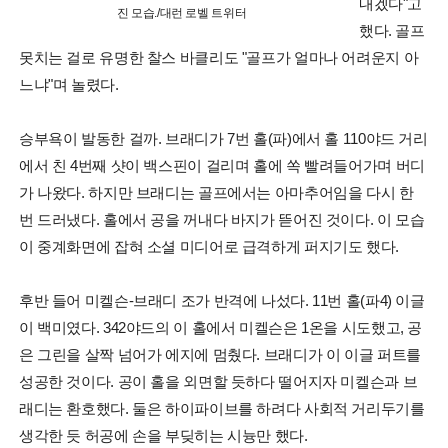
내겠다"고
진 모습./대런 로벨 트위터
했다. 골프
못치는 걸로 유명한 찰스 바클리도 "골프가 얼마나 어려운지 아
느냐"며 놀렸다.
승부욕이 발동한 걸까. 브래디가 7번 홀(파)에서 홀 110야드 거리
에서 친 4번째 샷이 백스핀이 걸리며 홀에 쏙 빨려들어가며 버디
가 나왔다. 하지만 브래디는 골프에서는 아마추어임을 다시 한
번 드러냈다. 홀에서 공을 꺼내다 바지가 뜯어진 것이다. 이 모습
이 중계화면에 잡혀 소셜 미디어로 급격하게 퍼지기도 했다.
후반 들어 미켈슨-브래디 조가 반격에 나섰다. 11번 홀(파4) 이글
이 백미였다. 342야드의 이 홀에서 미켈슨은 1온을 시도했고, 공
은 그린을 살짝 넘어가 에지에 멈췄다. 브래디가 이 이글 퍼트를
성공한 것이다. 공이 홀을 외면할 듯하다 떨어지자 미켈슨과 브
래디는 환호했다. 둘은 하이파이브를 하려다 사회적 거리두기를
생각한 듯 허공에 손을 부딪히는 시늉만 했다.