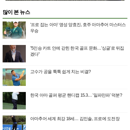
많이 본 뉴스
'프로 잡는 아마' 명성 양효진, 호주 아마추어 마스터스
우승
"5인승 카트 안에 갇힌 한국 골프 문화…'싱글'로 뒤집
겠다"
고수가 공을 툭툭 쉽게 치는 비결?
한국 아마 골퍼 평균 핸디캡 15.3… '일파만파' 덕분?
아마추어 세계 최강 18세… 김민솔, 프로에 도전장