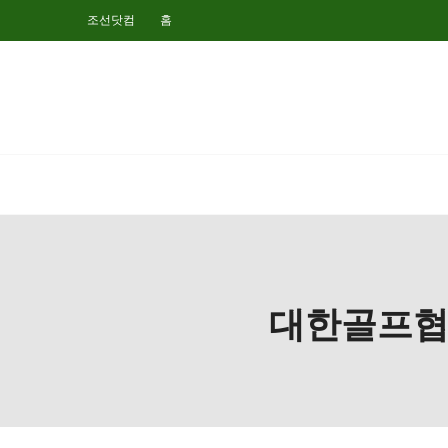
조선닷컴
홈
대한골프협