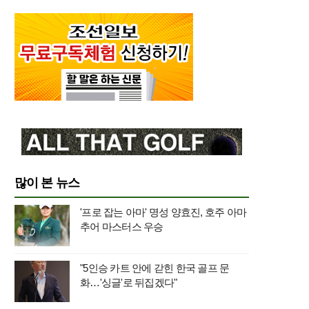
많이 본 뉴스
'프로 잡는 아마' 명성 양효진, 호주 아마
추어 마스터스 우승
"5인승 카트 안에 갇힌 한국 골프 문
화…'싱글'로 뒤집겠다"