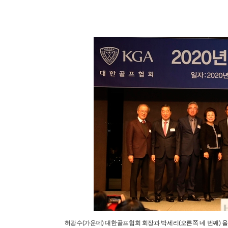
허광수(가운데) 대한골프협회 회장과 박세리(오른쪽 네 번째) 올