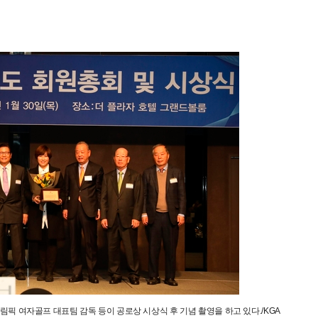
림픽 여자골프 대표팀 감독 등이 공로상 시상식 후 기념 촬영을 하고 있다./KGA