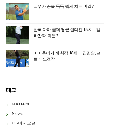
고수가 공을 툭툭 쉽게 치는 비결?
한국 아마 골퍼 평균 핸디캡 15.3… '일
파만파' 덕분?
아마추어 세계 최강 18세… 김민솔, 프
로에 도전장
태그
Masters
News
US여자오픈