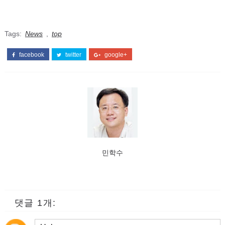
Tags:
News
,
top
facebook
twitter
google+
민학수
댓글 1개: