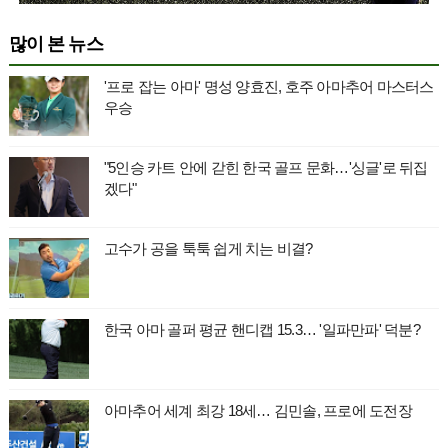
많이 본 뉴스
'프로 잡는 아마' 명성 양효진, 호주 아마추어 마스터스
우승
"5인승 카트 안에 갇힌 한국 골프 문화…'싱글'로 뒤집
겠다"
고수가 공을 툭툭 쉽게 치는 비결?
한국 아마 골퍼 평균 핸디캡 15.3… '일파만파' 덕분?
아마추어 세계 최강 18세… 김민솔, 프로에 도전장