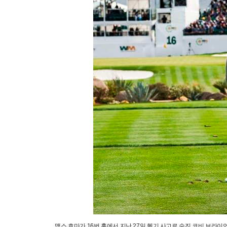
맥스 호마가 16번 홀에서 지난 27일 헬기 사고로 숨진 코비 브