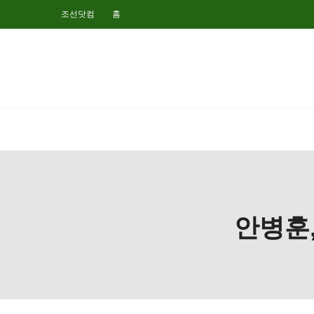
조선닷컴
홈
안병훈,