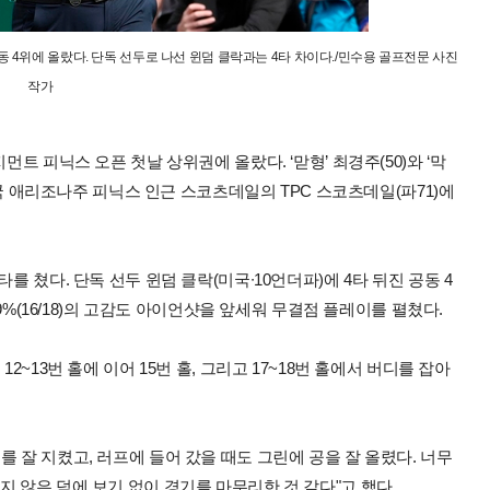
 4위에 올랐다. 단독 선두로 나선 윈덤 클락과는 4타 차이다./민수용 골프전문 사진
작가
먼트 피닉스 오픈 첫날 상위권에 올랐다. ‘맏형’ 최경주(50)와 ‘막
 미국 애리조나주 피닉스 인근 스코츠데일의 TPC 스코츠데일(파71)에
를 쳤다. 단독 선두 윈덤 클락(미국∙10언더파)에 4타 뒤진 공동 4
.9%(16/18)의 고감도 아이언샷을 앞세워 무결점 플레이를 펼쳤다.
2~13번 홀에 이어 15번 홀, 그리고 17~18번 홀에서 버디를 잡아
 잘 지켰고, 러프에 들어 갔을 때도 그린에 공을 잘 올렸다. 너무
지 않은 덕에 보기 없이 경기를 마무리한 것 같다"고 했다.