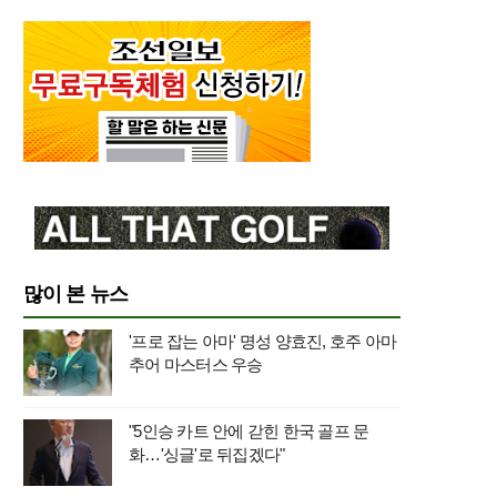
많이 본 뉴스
'프로 잡는 아마' 명성 양효진, 호주 아마
추어 마스터스 우승
"5인승 카트 안에 갇힌 한국 골프 문
화…'싱글'로 뒤집겠다"