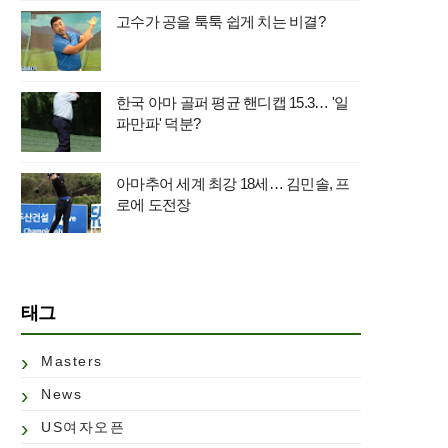
고수가 공을 툭툭 쉽게 치는 비결?
한국 아마 골퍼 평균 핸디캡 15.3… '일
파만파' 덕분?
아마추어 세계 최강 18세… 김민솔, 프
로에 도전장
태그
Masters
News
US여자오픈