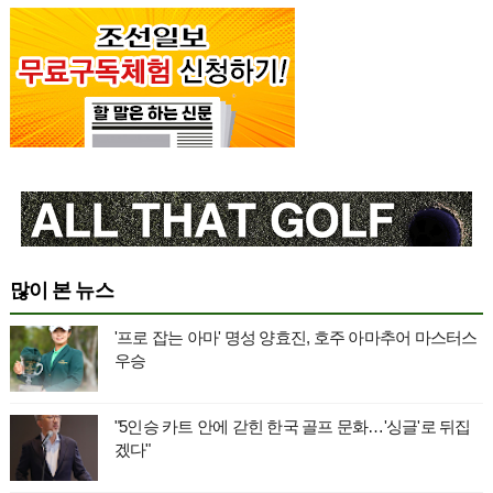
많이 본 뉴스
'프로 잡는 아마' 명성 양효진, 호주 아마추어 마스터스
우승
"5인승 카트 안에 갇힌 한국 골프 문화…'싱글'로 뒤집
겠다"