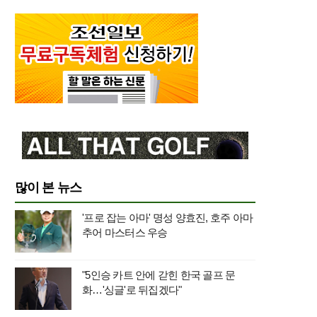
많이 본 뉴스
'프로 잡는 아마' 명성 양효진, 호주 아마
추어 마스터스 우승
"5인승 카트 안에 갇힌 한국 골프 문
화…'싱글'로 뒤집겠다"