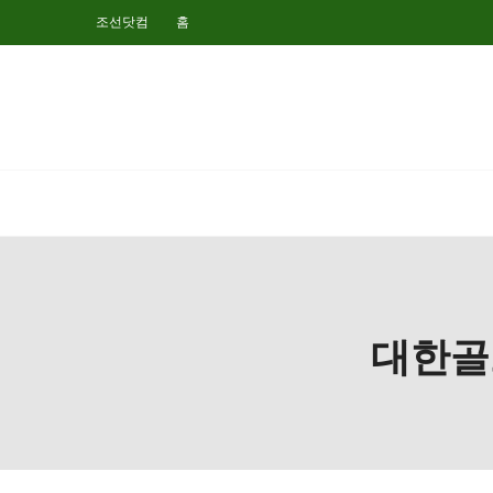
조선닷컴
홈
대한골