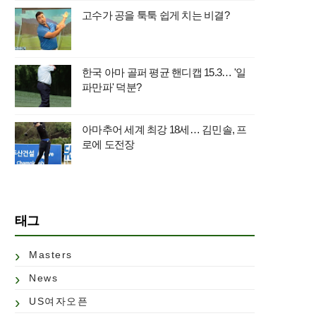
고수가 공을 툭툭 쉽게 치는 비결?
한국 아마 골퍼 평균 핸디캡 15.3… '일
파만파' 덕분?
아마추어 세계 최강 18세… 김민솔, 프
로에 도전장
태그
Masters
News
US여자오픈