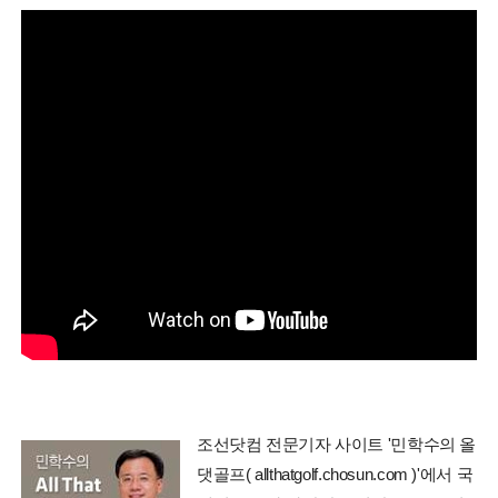
조선닷컴 전문기자 사이트 '민학수의 올
댓골프( allthatgolf.chosun.com )'에서 국