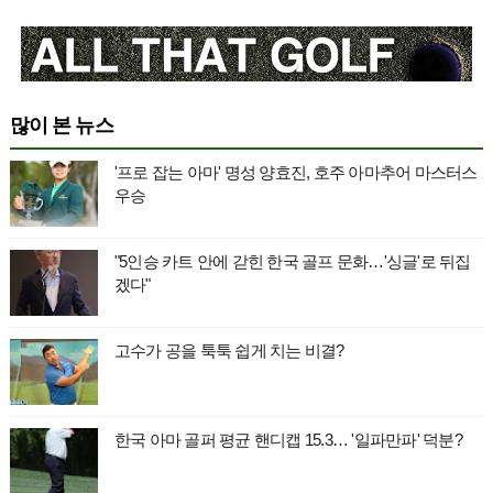
많이 본 뉴스
'프로 잡는 아마' 명성 양효진, 호주 아마추어 마스터스
우승
"5인승 카트 안에 갇힌 한국 골프 문화…'싱글'로 뒤집
겠다"
고수가 공을 툭툭 쉽게 치는 비결?
한국 아마 골퍼 평균 핸디캡 15.3… '일파만파' 덕분?