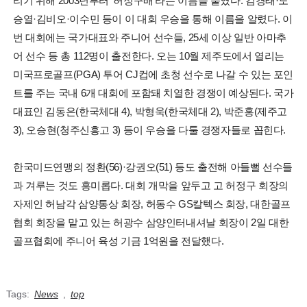
리기 위해 2003년부터 '허정구배'라는 이름을 붙였다. 김경태·노
승열·김비오·이수민 등이 이 대회 우승을 통해 이름을 알렸다. 이
번 대회에는 국가대표와 주니어 선수들, 25세 이상 일반 아마추
어 선수 등 총 112명이 출전한다. 오는 10월 제주도에서 열리는
미국프로골프(PGA) 투어 CJ컵에 초청 선수로 나갈 수 있는 포인
트를 주는 국내 6개 대회에 포함돼 치열한 경쟁이 예상된다. 국가
대표인 김동은(한국체대 4), 박형욱(한국체대 2), 박준홍(제주고
3), 오승현(청주신흥고 3) 등이 우승을 다툴 경쟁자들로 꼽힌다.
한국미드연맹의 정환(56)·강권오(51) 등도 출전해 아들뻘 선수들
과 겨루는 것도 흥미롭다. 대회 개막을 앞두고 고 허정구 회장의
자제인 허남각 삼양통상 회장, 허동수 GS칼텍스 회장, 대한골프
협회 회장을 맡고 있는 허광수 삼양인터내셔날 회장이 2일 대한
골프협회에 주니어 육성 기금 1억원을 전달했다.
Tags:
News
,
top