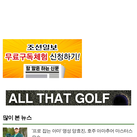
많이 본 뉴스
'프로 잡는 아마' 명성 양효진, 호주 아마추어 마스터스