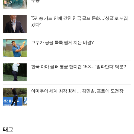
우승
"5인승 카트 안에 갇힌 한국 골프 문화…'싱글'로 뒤집
겠다"
고수가 공을 툭툭 쉽게 치는 비결?
한국 아마 골퍼 평균 핸디캡 15.3… '일파만파' 덕분?
아마추어 세계 최강 18세… 김민솔, 프로에 도전장
태그