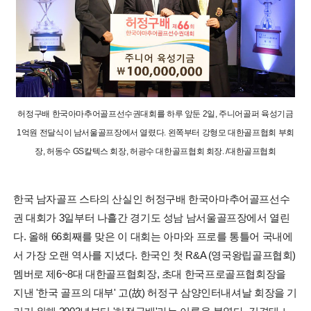
허정구배 한국아마추어골프선수권대회를 하루 앞둔 2일, 주니어골퍼 육성기금
1억원 전달식이 남서울골프장에서 열렸다. 왼쪽부터 강형모 대한골프협회 부회
장, 허동수 GS칼텍스 회장, 허광수 대한골프협회 회장. /대한골프협회
한국 남자골프 스타의 산실인 허정구배 한국아마추어골프선수
권 대회가 3일부터 나흘간 경기도 성남 남서울골프장에서 열린
다. 올해 66회째를 맞은 이 대회는 아마와 프로를 통틀어 국내에
서 가장 오랜 역사를 지녔다. 한국인 첫 R&A (영국왕립골프협회)
멤버로 제6~8대 대한골프협회장, 초대 한국프로골프협회장을
지낸 '한국 골프의 대부' 고(故) 허정구 삼양인터내셔날 회장을 기