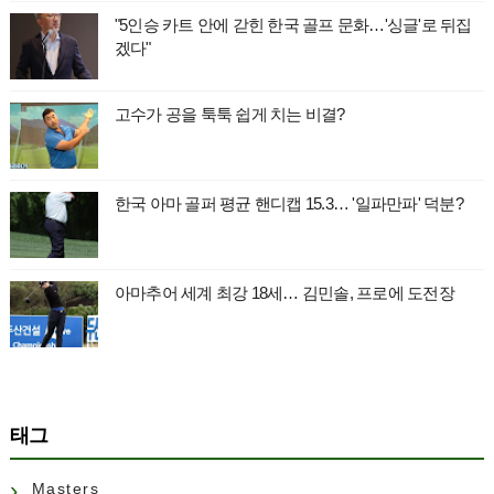
"5인승 카트 안에 갇힌 한국 골프 문화…'싱글'로 뒤집
겠다"
고수가 공을 툭툭 쉽게 치는 비결?
한국 아마 골퍼 평균 핸디캡 15.3… '일파만파' 덕분?
아마추어 세계 최강 18세… 김민솔, 프로에 도전장
태그
Masters