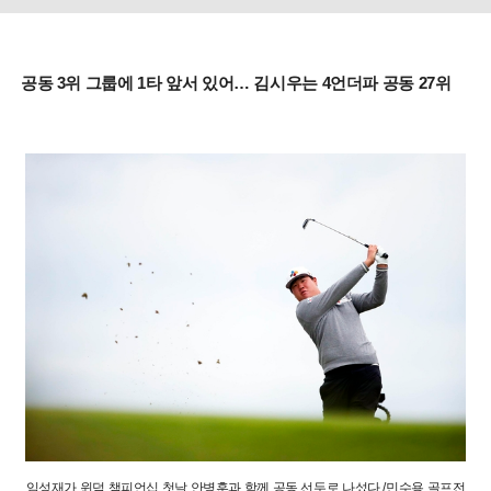
공동 3위 그룹에 1타 앞서 있어… 김시우는 4언더파 공동 27위
임성재가 윈덤 챔피언십 첫날 안병훈과 함께 공동 선두로 나섰다./민수용 골프전