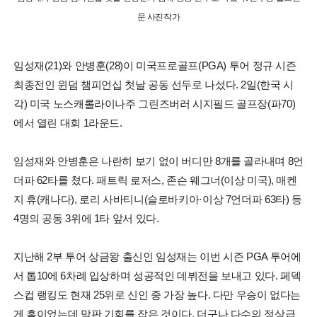
문 사진작가
임성재(21)와 안병훈(28)이 미국프로골프(PGA) 투어 정규 시즌
최종전인 윈덤 챔피언십 첫날 공동 선두로 나섰다. 2일(한국 시
각) 미국 노스캐롤라이나주 그린즈버러 시지필드 골프장(파70)
에서 열린 대회 1라운드.
임성재와 안병훈은 나란히 보기 없이 버디만 8개를 골라내며 8언
더파 62타를 쳤다. 패트릭 로저스, 존슨 웨그너(이상 미국), 매켄
지 휴(캐나다), 로리 사바티니(슬로바키아·이상 7언더파 63타) 등
4명의 공동 3위에 1타 앞서 있다.
지난해 2부 투어 상금왕 출신인 임성재는 이번 시즌 PGA 투어에
서 톱10에 6차례 입상하며 성공적인 데뷔전을 보내고 있다. 페덱
스컵 랭킹도 현재 25위로 신인 중 가장 높다. 다만 우승이 없다는
게 흠이었는데 막판 기회를 잡은 것이다. 더구나 다수의 정상급