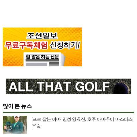
많이 본 뉴스
'프로 잡는 아마' 명성 양효진, 호주 아마추어 마스터스
우승