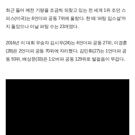
최근 들어 예전 기량을 조금씩 되찾고 있는 전 세계 1위 조던 스
피스(미국)는 6언더파 공동 7위에 올랐다. 한 때 ‘퍼팅 입스설’까
지 돌았으나 이날 퍼팅 수는 23개였다.
2016년 이 대회 우승자 김시우(24)는 4언더파 공동 27위, 이경훈
(28)은 2언더파 공동 70위에 자리했다. 김민휘(27)는 1언더파 공
동 93위, 배상문(33)은 1오버파 공동 129위로 발걸음이 무겁다.