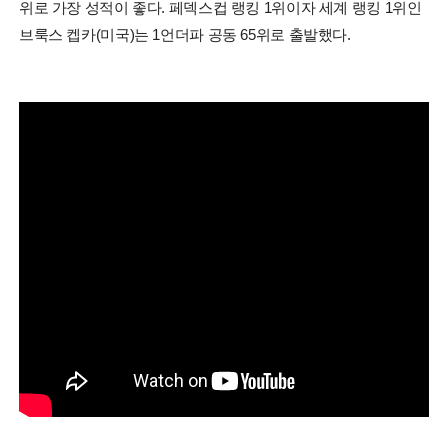
위로 가장 성적이 좋다. 페덱스컵 랭킹 1위이자 세계 랭킹 1위인
브룩스 켑카(미국)는 1언더파 공동 65위로 출발했다.