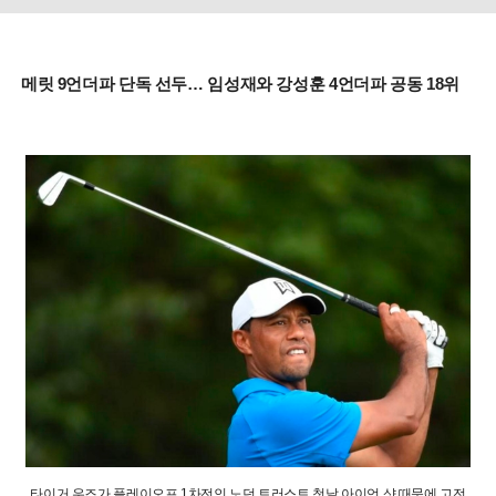
메릿 9언더파 단독 선두… 임성재와 강성훈 4언더파 공동 18위
타이거 우즈가 플레이오프 1차전인 노던 트러스트 첫날 아이언 샷 때문에 고전