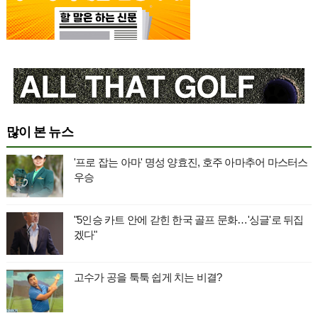
많이 본 뉴스
'프로 잡는 아마' 명성 양효진, 호주 아마추어 마스터스
우승
"5인승 카트 안에 갇힌 한국 골프 문화…'싱글'로 뒤집
겠다"
고수가 공을 툭툭 쉽게 치는 비결?