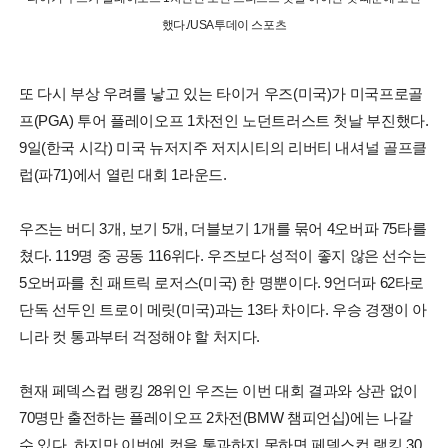
했다./USA투데이 스포츠
또 다시 부상 우려를 낳고 있는 타이거 우즈(미국)가 미국프로골
프(PGA) 투어 플레이오프 1차전인 노던트러스트 첫날 부진했다.
9일(한국 시각) 미국 뉴저지주 저지시티의 리버티 내셔널 골프클
럽(파71)에서 열린 대회 1라운드.
우즈는 버디 3개, 보기 5개, 더블보기 1개를 묶어 4오버파 75타를
쳤다. 119명 중 공동 116위다. 우즈보다 성적이 좋지 않은 선수는
5오버파를 친 패트릭 로저스(미국) 한 명뿐이다. 9언더파 62타로
단독 선두인 트로이 메릿(미국)과는 13타 차이다. 우승 경쟁이 아
니라 컷 통과부터 걱정해야 할 처지다.
현재 페덱스컵 랭킹 28위인 우즈는 이번 대회 결과와 상관 없이
70명만 출전하는 플레이오프 2차전(BMW 챔피언십)에는 나갈
수 있다. 하지만 이번에 컷을 통과하지 못하면 페덱스컵 랭킹 30