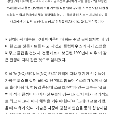
강민구배 제43회 한국여자아마추어골프선수권대회가 막을 올린 25일 유성컨
트리클럽에서 출전 선수들이 수동 카트를 직접 밀며 경기를 치르는 모습. 대한골
프협회는 국제무대에서 체력 경쟁력을 높이기 위해 올해 치르는 내셔널 타이틀
대회에선 이 같은 ‘노 캐디, 노 카트’ 원칙을 적용하기로 했다. /신현종 기자
지난해까지 대부분 국내 아마추어 대회는 주말 골퍼들처럼 네 명
이 한 조로 전동카트를 타고 다녔고, 클럽하우스 캐디가 조언을
해주고 클럽을 건넸다. 전동카트가 보급된 1990년대 이후 이 같
은 관행이 자리 잡은 것으로 알려졌다.
이날 '노(NO) 캐디, 노(NO) 카트' 원칙에 따라 경기한 선수들이
가파른 코스를 걸어 올라갈 땐 "에고 힘들어~" 소리가 입에서 절
로 흘러나왔다. 한동엽 충남대 스포츠과학과 연구 교수는 "셀프
백에 적극 찬성이다. 여자 선수들의 경우 16~17세 때가 생리적으
로 최고 피크다. 이때 체력을 키워야 한다"며 "그래야 프로가 됐
을 때 여유가 있다. 기술은 나중에 경험과 연습을 통해 향상시킬