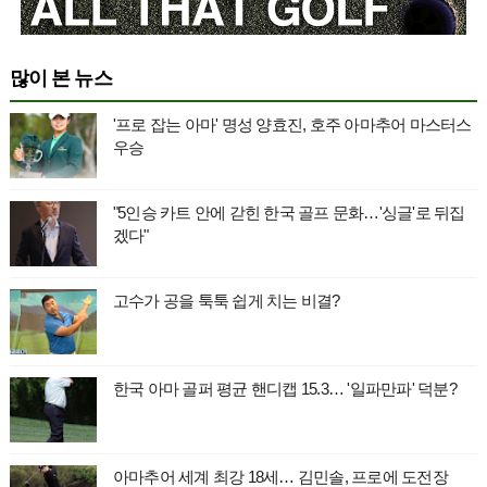
많이 본 뉴스
'프로 잡는 아마' 명성 양효진, 호주 아마추어 마스터스
우승
"5인승 카트 안에 갇힌 한국 골프 문화…'싱글'로 뒤집
겠다"
고수가 공을 툭툭 쉽게 치는 비결?
한국 아마 골퍼 평균 핸디캡 15.3… '일파만파' 덕분?
아마추어 세계 최강 18세… 김민솔, 프로에 도전장