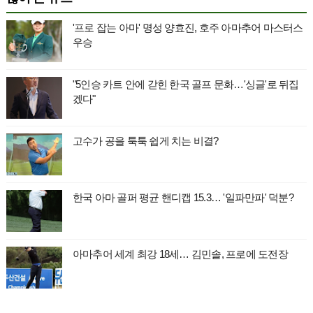
'프로 잡는 아마' 명성 양효진, 호주 아마추어 마스터스
우승
"5인승 카트 안에 갇힌 한국 골프 문화…'싱글'로 뒤집
겠다"
고수가 공을 툭툭 쉽게 치는 비결?
한국 아마 골퍼 평균 핸디캡 15.3… '일파만파' 덕분?
아마추어 세계 최강 18세… 김민솔, 프로에 도전장