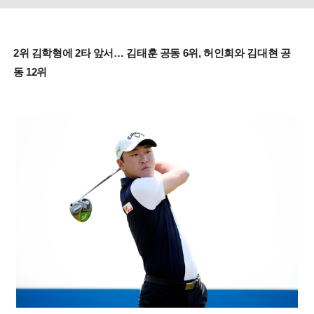
2위 김학형에 2타 앞서… 김태훈 공동 6위, 허인회와 김대현 공
동 12위