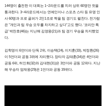
144명이 출전한 이 대회는 1~2라운드를 치러 상위 60명만 컷을
통과한다. 3~4라운드에서는 연예인이나 스포츠 스타 등 유명 인
사 60명과 프로 골퍼가 2인1조로 짝을 팀 경기도 펼친다. 전가람
은 "개인과 팀 우승 모두를 차지하고 싶다"고도 했다. ‘코리안 특
급’ 박찬호(46)는 지난해 김영웅(21)과 팀 경기 우승을 차지했었
다.
김학영이 6언더파 단독 2위, 이승택(24), 이지훈(33), 박정환(26)
이 5언더파 공동 3위에 자리했다. 장타자 김태훈(34)은 4언더파
공동 6위, 허인회(32)와 김대현(31)은 3언더파 공동 12위다. 지난
해 우승자 엄재웅(29)은 1언더파 공동 39위다.