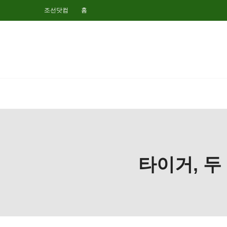
조선닷컴
홈
타이거, 두