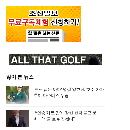
많이 본 뉴스
'프로 잡는 아마' 명성 양효진, 호주 아마
추어 마스터스 우승
"5인승 카트 안에 갇힌 한국 골프 문
화…'싱글'로 뒤집겠다"