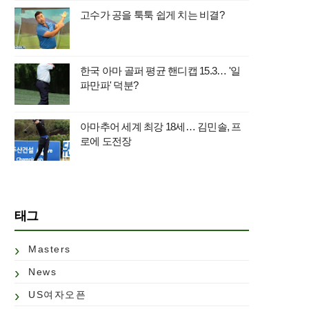
고수가 공을 툭툭 쉽게 치는 비결?
한국 아마 골퍼 평균 핸디캡 15.3… '일
파만파' 덕분?
아마추어 세계 최강 18세… 김민솔, 프
로에 도전장
태그
Masters
News
US여자오픈