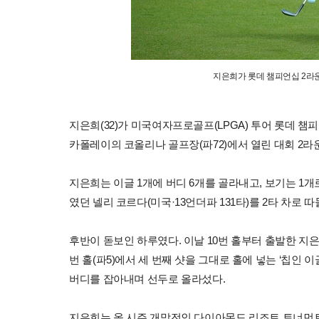
지은희가 롯데 챔피언십 2라운
지은희(32)가 미국여자프로골프(LPGA) 투어 롯데 챔
카폴레이의 코올리나 골프장(파72)에서 열린 대회 2라
지은희는 이글 1개에 버디 6개를 골라내고, 보기는 1개
였던 넬리 코르다(미국·13언더파 131타)를 2타 차로 
후반이 돋보인 하루였다. 이날 10번 홀부터 출발한 지은
번 홀(파5)에서 세 번째 샷을 그대로 홀에 넣는 ‘칩인 이글
버디를 잡아내며 선두로 올라섰다.
지은희는 올 시즌 개막전인 다이아몬드 리조트 토너먼트 