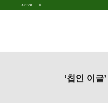
조선닷컴
홈
‘칩인 이글