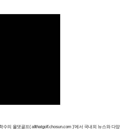
올댓골프( allthatgolf.chosun.com )'에서 국내외 뉴스와 다양