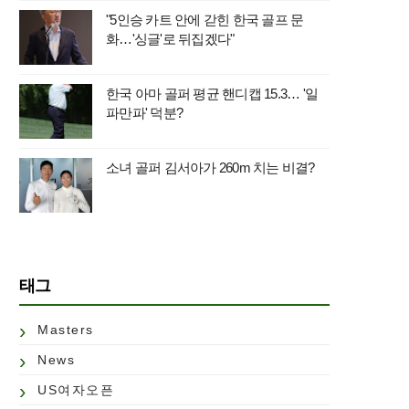
"5인승 카트 안에 갇힌 한국 골프 문
화…'싱글'로 뒤집겠다"
한국 아마 골퍼 평균 핸디캡 15.3… '일
파만파' 덕분?
소녀 골퍼 김서아가 260m 치는 비결?
태그
Masters
News
US여자오픈