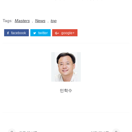
Tags:
Masters
,
News
,
top
facebook
twitter
google+
민학수