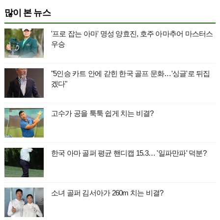
많이 본 뉴스
'프로 잡는 아마' 명성 양효진, 호주 아마추어 마스터스
우승
"5인승 카트 안에 갇힌 한국 골프 문화…'싱글'로 뒤집
겠다"
고수가 공을 툭툭 쉽게 치는 비결?
한국 아마 골퍼 평균 핸디캡 15.3… '일파만파' 덕분?
소녀 골퍼 김서아가 260m 치는 비결?