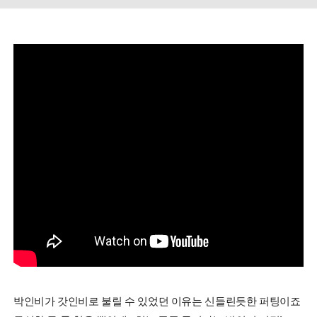
박인비가 갓인비로 불릴 수 있었던 이유는 신들린듯한 퍼팅이죠