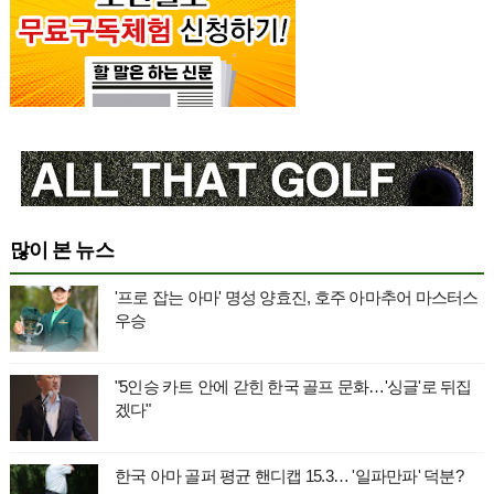
많이 본 뉴스
'프로 잡는 아마' 명성 양효진, 호주 아마추어 마스터스
우승
"5인승 카트 안에 갇힌 한국 골프 문화…'싱글'로 뒤집
겠다"
한국 아마 골퍼 평균 핸디캡 15.3… '일파만파' 덕분?