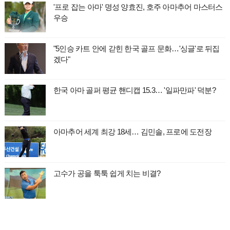
'프로 잡는 아마' 명성 양효진, 호주 아마추어 마스터스
우승
"5인승 카트 안에 갇힌 한국 골프 문화…'싱글'로 뒤집
겠다"
한국 아마 골퍼 평균 핸디캡 15.3… '일파만파' 덕분?
아마추어 세계 최강 18세… 김민솔, 프로에 도전장
고수가 공을 툭툭 쉽게 치는 비결?