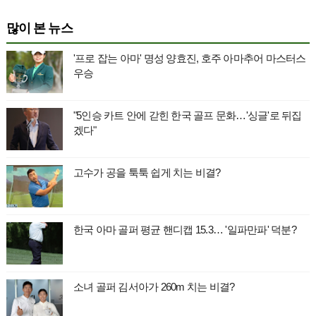
많이 본 뉴스
'프로 잡는 아마' 명성 양효진, 호주 아마추어 마스터스
우승
"5인승 카트 안에 갇힌 한국 골프 문화…'싱글'로 뒤집
겠다"
고수가 공을 툭툭 쉽게 치는 비결?
한국 아마 골퍼 평균 핸디캡 15.3… '일파만파' 덕분?
소녀 골퍼 김서아가 260m 치는 비결?