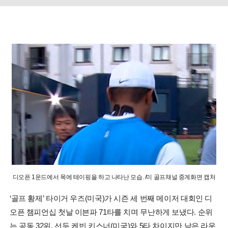
디오픈 1운드에서 목에 테이핑을 하고 나타난 모습. /미 골프채널 중계화면 캡처
‘골프 황제’ 타이거 우즈(미국)가 시즌 세 번째 메이저 대회인 디
오픈 챔피언십 첫날 이븐파 71타를 치며 무난하게 보냈다. 순위
는 공동 32위. 선두 케빈 키스너(미국)와 5타 차이지만 남은 라운