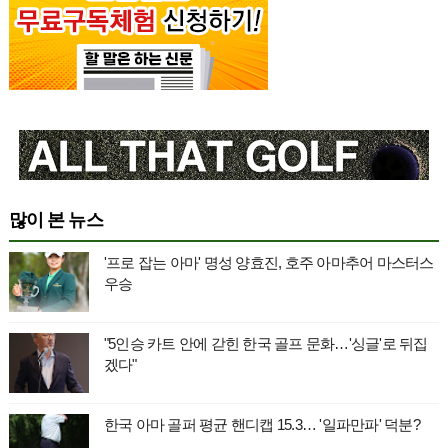
많이 본 뉴스
'프로 잡는 아마' 명성 양효진, 호주 아마추어 마스터스
우승
"5인승 카트 안에 갇힌 한국 골프 문화…'싱글'로 뒤집
겠다"
한국 아마 골퍼 평균 핸디캡 15.3… '일파만파' 덕분?