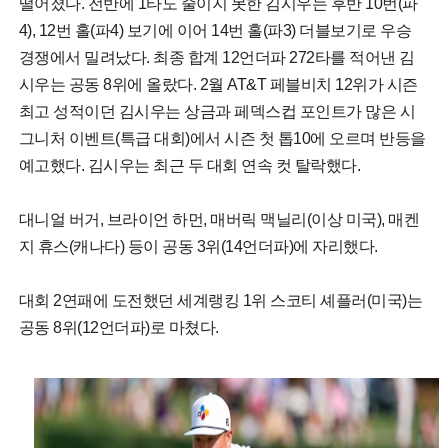
떨어졌다. 전반에 1타도 줄이지 못한 김시우는 후반 10번(파
4), 12번 홀(파4) 보기에 이어 14번 홀(파3) 더블보기로 우승
경쟁에서 밀려났다. 최종 합계 12언더파 272타를 적어낸 김
시우는 공동 8위에 올랐다. 2월 AT&T 페블비치 12위가 시즌
최고 성적이던 김시우는 상금과 페덱스컵 포인트가 많은 시
그니처 이벤트(특급 대회)에서 시즌 첫 톱10에 오르며 반등을
예고했다. 김시우는 최근 두 대회 연속 컷 탈락했다.
대니얼 버거, 브라이언 하먼, 매버릭 맥닐리(이상 미국), 매켄
지 휴스(캐나다) 등이 공동 3위(14언더파)에 자리했다.
대회 2연패에 도전했던 세계랭킹 1위 스코티 셰플러(미국)는
공동 8위(12언더파)로 마쳤다.