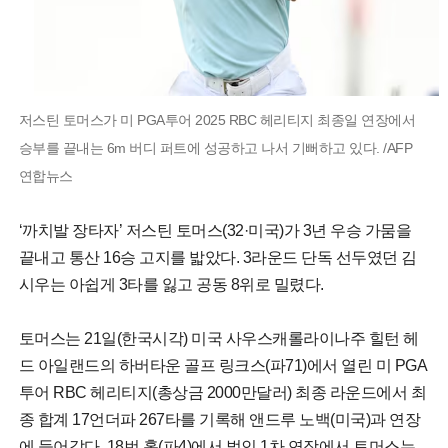
저스틴 토머스가 미 PGA투어 2025 RBC 헤리티지 최종일 연장에서
승부를 끝내는 6m 버디 퍼트에 성공하고 나서 기뻐하고 있다. /AFP
연합뉴스
‘까치발 장타자’ 저스틴 토머스(32·미국)가 3년 우승 가뭄을
끝내고 통산 16승 고지를 밟았다. 3라운드 단독 선두였던 김
시우는 아쉽게 3타를 잃고 공동 8위로 밀렸다.
토머스는 21일(한국시각) 미국 사우스캐롤라이나주 힐턴 헤
드 아일랜드의 하버타운 골프 링크스(파71)에서 열린 미 PGA
투어 RBC 헤리티지(총상금 2000만달러) 최종 라운드에서 최
종 합계 17언더파 267타를 기록해 앤드루 노백(미국)과 연장
에 들어갔다. 18번 홀(파4)에서 벌인 1차 연장에서 토머스는