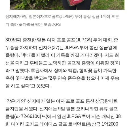
신지애가 9일 일본여자프로골프(JLPGA) 투어 통상 상금 1위에 오른
뒤 축하 꽃다발을 받은 모습./KPS
300번째 출전한 일본 여자 프로 골프(JLPGA) 투어 대회. 준
우승을 차지하며 신지애(37)는 JLPGA 투어 통산 상금왕에
올랐다. “후배들이 빨리 이 기록을 깨길 기다리겠다. 저도 최
선을 다하고 후배들도 노력하면 골프계 흥행이 이뤄질 것”이
라고 말했다. 후원사에서 장미와 백합, 함박꽃 등이 가득한
축하 꽃다발을 받고는 “2주 연속 준우승을 했으니 이제 우승
을 하고 싶다”고 웃었다.
‘작은 거인’ 신지애가 일본 여자 프로 골프 통산 상금왕이란
금자탑을 세웠다. 신지애는 9일 일본 오키나와현 류큐 골프
클럽(파 72·6610야드)에서 열린 JLPGA 투어 시즌 개막전 38
회 다이킨 오키드 레이디스 골프 토너먼트(총상금 1억2000