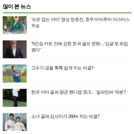
많이 본 뉴스
'프로 잡는 아마' 명성 양효진, 호주 아마추어 마스터스
우승
"5인승 카트 안에 갇힌 한국 골프 문화…'싱글'로 뒤집
겠다"
고수가 공을 툭툭 쉽게 치는 비결?
한국 아마 골퍼 평균 핸디캡 15.3… '일파만파' 덕분?
소녀 골퍼 김서아가 260m 치는 비결?