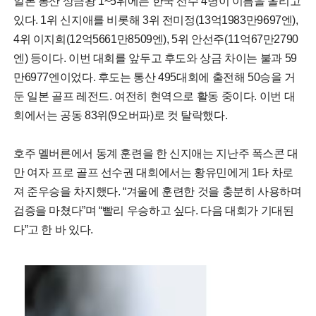
일본 통산 상금왕 1~5위에는 한국 선수 4명이 이름을 올리고
있다. 1위 신지애를 비롯해 3위 전미정(13억1983만9697엔),
4위 이지희(12억5661만8509엔), 5위 안선주(11억67만2790
엔) 등이다. 이번 대회를 앞두고 후도와 상금 차이는 불과 59
만6977엔이었다. 후도는 통산 495대회에 출전해 50승을 거
둔 일본 골프 레전드. 여전히 현역으로 활동 중이다. 이번 대
회에서는 공동 83위(9오버파)로 컷 탈락했다.
호주 멜버른에서 동계 훈련을 한 신지애는 지난주 폭스콘 대
만 여자 프로 골프 선수권 대회에서는 황유민에게 1타 차로
져 준우승을 차지했다. “겨울에 훈련한 것을 충분히 사용하며
검증을 마쳤다”며 “빨리 우승하고 싶다. 다음 대회가 기대된
다”고 한 바 있다.