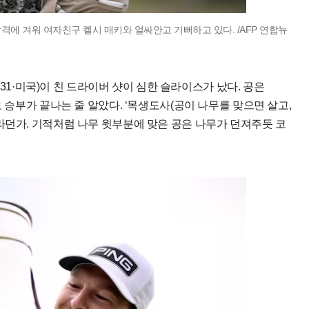
격에 겨워 여자친구 켈시 매키와 얼싸안고 기뻐하고 있다. /AFP 연합뉴
벨(31·미국)이 친 드라이버 샷이 심한 슬라이스가 났다. 공은
로 승부가 끝나는 줄 알았다. ‘목생도사(공이 나무를 맞으면 살고,
라던가. 기적처럼 나무 윗부분에 맞은 공은 나무가 던져주듯 코