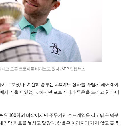
 멕시코 오픈 트로피를 바라보고 있다./AFP 연합뉴스
웨이로 보냈다. 여전히 승부는 330야드 장타를 가볍게 페어웨이
공)에게 기울어 있었다. 하지만 포트기터가 투온을 노리고 친 아이
타 순위 100위권 바깥이지만 주무기인 쇼트게임을 갈고닦은 덕분
 내리막 퍼트를 놓치고 말았다. 캠벨은 이리저리 재지 않고 홀 뒷