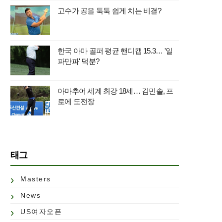
고수가 공을 툭툭 쉽게 치는 비결?
한국 아마 골퍼 평균 핸디캡 15.3… '일
파만파' 덕분?
아마추어 세계 최강 18세… 김민솔, 프
로에 도전장
태그
Masters
News
US여자오픈