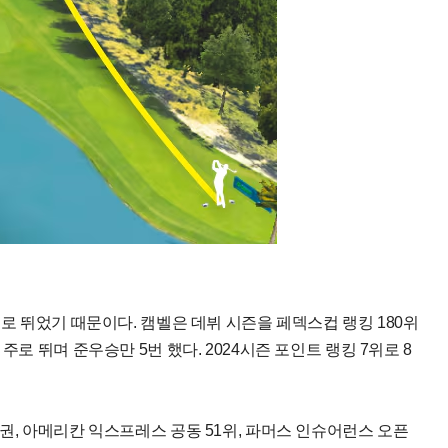
주로 뛰었기 때문이다. 캠벨은 데뷔 시즌을 페덱스컵 랭킹 180위
주로 뛰며 준우승만 5번 했다. 2024시즌 포인트 랭킹 7위로 8
권, 아메리칸 익스프레스 공동 51위, 파머스 인슈어런스 오픈