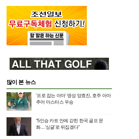
많이 본 뉴스
'프로 잡는 아마' 명성 양효진, 호주 아마
추어 마스터스 우승
"5인승 카트 안에 갇힌 한국 골프 문
화…'싱글'로 뒤집겠다"