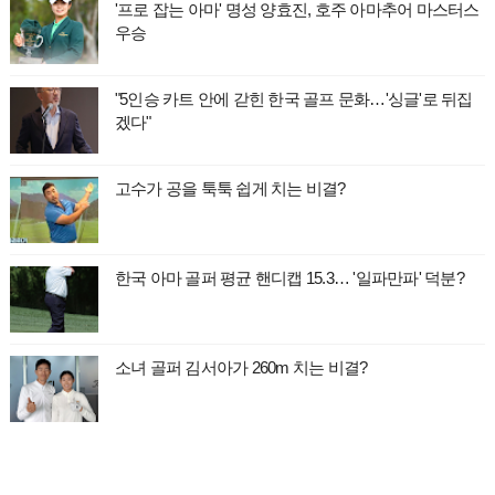
'프로 잡는 아마' 명성 양효진, 호주 아마추어 마스터스
우승
"5인승 카트 안에 갇힌 한국 골프 문화…'싱글'로 뒤집
겠다"
고수가 공을 툭툭 쉽게 치는 비결?
한국 아마 골퍼 평균 핸디캡 15.3… '일파만파' 덕분?
소녀 골퍼 김서아가 260m 치는 비결?