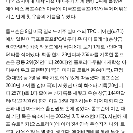
미국 조지아대 재학 시절 아마추어 세계 랭킹 1위에 올랐던
데이비스 톰프슨(25·미국)이 미국프로골프(PGA) 투어 데뷔 2
시즌 만에 첫 우승의 기쁨을 누렸다.
톰프슨은 9일 미국 일리노이주 실비스의 TPC 디어런(파71)
에서 열린 미국프로골프(PGA) 투어 존 디어 클래식(총상금
800만달러) 최종 라운드에서 버디 8개, 보기 1개로 7언더파
64타를 적어냈다. 최종 합계 28언더파 256타를 기록한 톰프
슨은 공동 2위(24언더파 260타)인 플로리다주립대 재학생 아
마추어 루크 클랜턴(미국)과 마이클 토르비욘슨(미국), 판정
충(대만) 등 3명을 4타 차로 여유 있게 따돌렸다. 톰프슨은
2018년 마이클 김(미국)이 세웠던 대회 최소타 기록(28언더
파 257타)을 1타 줄이는 신기록을 세웠고 우승 상금 144만달
러(약 20억원)와 함께 이달 18일 개막하는 메이저 대회 디오
픈과 내년 마스터스 출전권도 손에 넣었다. 톰프슨이 이번 대
회 기간 묵은 숙소에서는 2022년 J. T. 포스턴(미국), 지난해 제
프 슈트라카(오스트리아)에 이어 3년 연속 우승자가 나와 ‘트
로피 하우스’라는 별명이 생겼다. 에어비앤비를 통해 투어 동