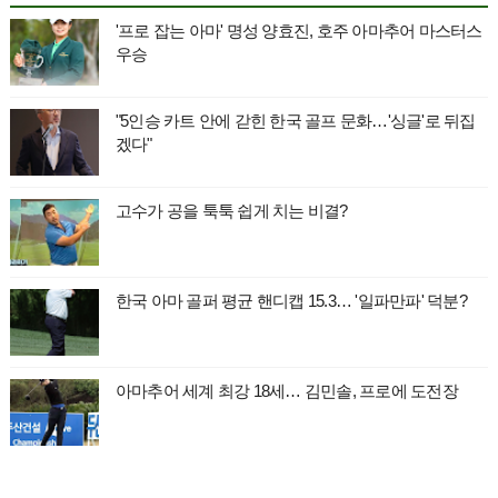
'프로 잡는 아마' 명성 양효진, 호주 아마추어 마스터스
우승
"5인승 카트 안에 갇힌 한국 골프 문화…'싱글'로 뒤집
겠다"
고수가 공을 툭툭 쉽게 치는 비결?
한국 아마 골퍼 평균 핸디캡 15.3… '일파만파' 덕분?
아마추어 세계 최강 18세… 김민솔, 프로에 도전장