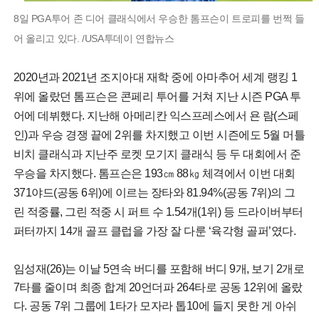
8일 PGA투어 존 디어 클래식에서 우승한 톰프슨이 트로피를 번쩍 들
어 올리고 있다. /USA투데이 연합뉴스
2020년과 2021년 조지아대 재학 중에 아마추어 세계 랭킹 1
위에 올랐던 톰프슨은 콘페리 투어를 거쳐 지난 시즌 PGA 투
어에 데뷔했다. 지난해 아메리칸 익스프레스에서 욘 람(스페
인)과 우승 경쟁 끝에 2위를 차지했고 이번 시즌에도 5월 머틀
비치 클래식과 지난주 로켓 모기지 클래식 등 두 대회에서 준
우승을 차지했다. 톰프슨은 193㎝ 88㎏ 체격에서 이번 대회
371야드(공동 6위)에 이르는 장타와 81.94%(공동 7위)의 그
린 적중률, 그린 적중 시 퍼트 수 1.54개(1위) 등 드라이버부터
퍼터까지 14개 골프 클럽을 가장 잘 다룬 ‘육각형 골퍼’였다.
임성재(26)는 이날 5연속 버디를 포함해 버디 9개, 보기 2개로
7타를 줄이며 최종 합계 20언더파 264타로 공동 12위에 올랐
다. 공동 7위 그룹에 1타가 모자라 톱10에 들지 못한 게 아쉬