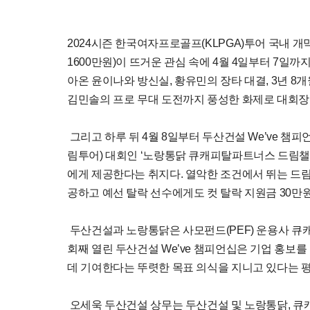
2024시즌 한국여자프로골프(KLPGA)투어 국내 개막
1600만원)이 뜨거운 관심 속에 4월 4일부터 7일
아온 윤이나와 방신실, 황유민의 장타 대결, 3년 8개
김민솔의 프로 무대 도전까지 풍성한 화제로 대회장
그리고 하루 뒤 4월 8일부터 두산건설 We’ve 챔피
림투어) 대회인 ‘노랑통닭 큐캐피탈파트너스 드림챌린
에게 제공한다는 취지다. 열악한 조건에서 뛰는 드
공하고 예선 탈락 선수에게도 컷 탈락 지원금 30만
두산건설과 노랑통닭은 사모펀드(PEF) 운용사 큐캐
회째 열린 두산건설 We’ve 챔피언십은 기업 홍보를
데 기여한다는 뚜렷한 목표 의식을 지니고 있다는 
오세욱 두산건설 상무는 두산건설 및 노랑통닭, 큐캐