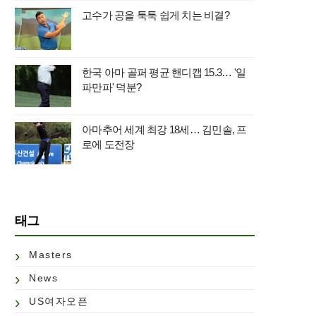
고수가 공을 툭툭 쉽게 치는 비결?
한국 아마 골퍼 평균 핸디캡 15.3… '일
파만파' 덕분?
아마추어 세계 최강 18세… 김민솔, 프
로에 도전장
태그
Masters
News
US여자오픈