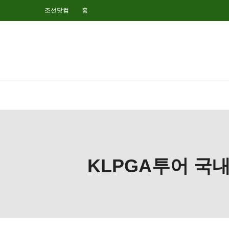
조선닷컴
홈
KLPGA투어 국내