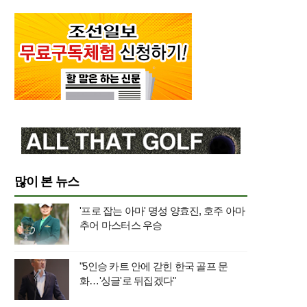
많이 본 뉴스
'프로 잡는 아마' 명성 양효진, 호주 아마
추어 마스터스 우승
"5인승 카트 안에 갇힌 한국 골프 문
화…'싱글'로 뒤집겠다"