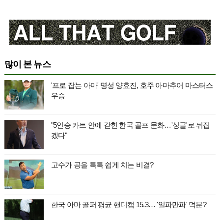
많이 본 뉴스
'프로 잡는 아마' 명성 양효진, 호주 아마추어 마스터스
우승
"5인승 카트 안에 갇힌 한국 골프 문화…'싱글'로 뒤집
겠다"
고수가 공을 툭툭 쉽게 치는 비결?
한국 아마 골퍼 평균 핸디캡 15.3… '일파만파' 덕분?