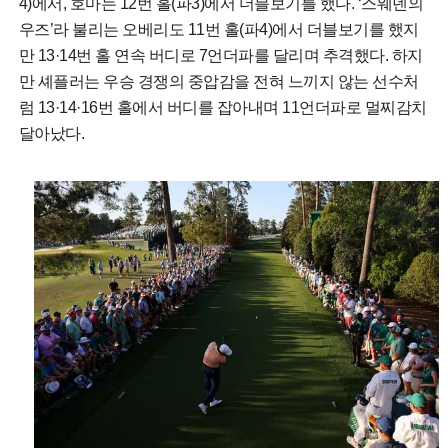
4)에서, 호마는 12번 홀(파3)에서 더블보기를 했다. ‘스웨덴의
우즈’라 불리는 오베리도 11번 홀(파4)에서 더블보기를 했지
만 13·14번 홀 연속 버디로 7언더파를 달리며 추격했다. 하지
만 셰플러는 우승 경쟁의 중압감을 전혀 느끼지 않는 선수처
럼 13·14·16번 홀에서 버디를 잡아내며 11언더파로 멀찌감치
달아났다.