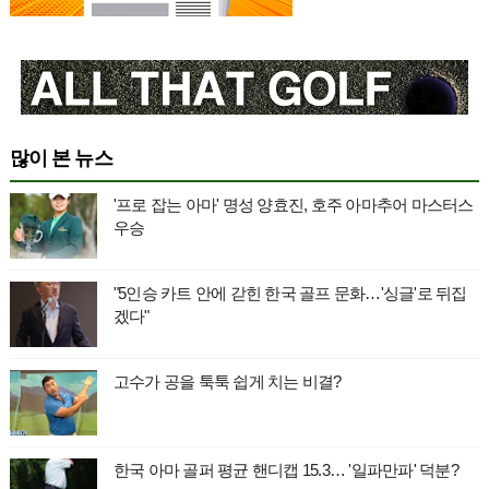
많이 본 뉴스
'프로 잡는 아마' 명성 양효진, 호주 아마추어 마스터스
우승
"5인승 카트 안에 갇힌 한국 골프 문화…'싱글'로 뒤집
겠다"
고수가 공을 툭툭 쉽게 치는 비결?
한국 아마 골퍼 평균 핸디캡 15.3… '일파만파' 덕분?