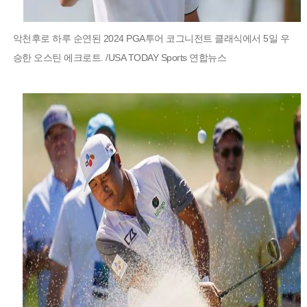
악천후로 하루 순연된 2024 PGA투어 코그니전트 클래식에서 5일 우
승한 오스틴 에크로트. /USA TODAY Sports 연합뉴스