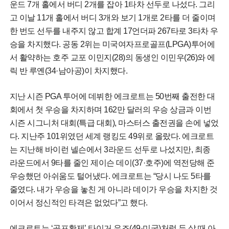
운드 7개 홀에서 버디 2개를 잡아 1타차 선두로 나섰다. 그리
고 이날 11개 홀에서 버디 3개와 보기 1개로 2타를 더 줄이며
한 번도 선두를 내주지 않고 합계 17언더파 267타로 3타차 우
승을 차지했다. 공동 2위는 미국여자프로골프(LPGA)투어에
서 활약하는 호주 교포 이민지(28)의 동생인 이민우(26)와 에
릭 반 루옌(34·남아공)이 차지했다.
지난 시즌 PGA 투어에 데뷔한 에크로트는 50번째 출전한 대
회에서 첫 우승을 차지하며 162만 달러의 우승 상금과 이번
시즌 시그니처 대회(특급 대회), 마스터스 출전권을 손에 넣었
다. 지난주 101위였던 세계 랭킹도 49위로 올랐다. 에크로트
는 지난해 바이런 넬슨에서 3라운드 선두로 나섰지만, 최종
라운드에서 9타를 줄인 제이슨 데이(37·호주)에 역전당해 준
우승했던 아쉬움도 털어냈다. 에크로트는 “당시 나도 5타를
줄였다. 내가 우승을 놓친 게 아니라 데이가 우승을 차지한 것
이어서 정신적인 타격은 없었다”고 했다.
에크로트는 ‘골프황제’ 타이거 우즈(49·미국)처럼 두 살 때 아