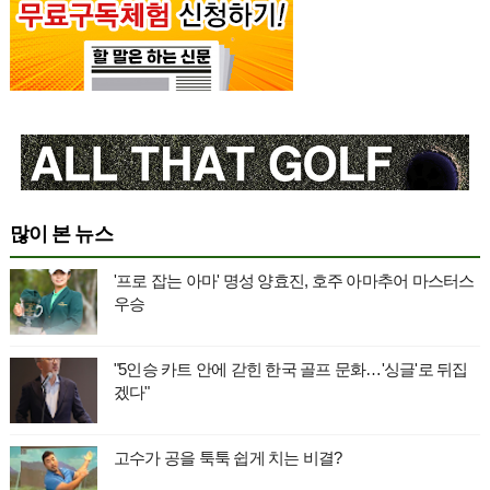
많이 본 뉴스
'프로 잡는 아마' 명성 양효진, 호주 아마추어 마스터스
우승
"5인승 카트 안에 갇힌 한국 골프 문화…'싱글'로 뒤집
겠다"
고수가 공을 툭툭 쉽게 치는 비결?