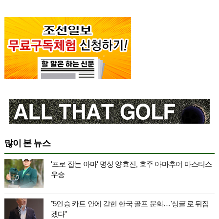
많이 본 뉴스
'프로 잡는 아마' 명성 양효진, 호주 아마추어 마스터스
우승
"5인승 카트 안에 갇힌 한국 골프 문화…'싱글'로 뒤집
겠다"