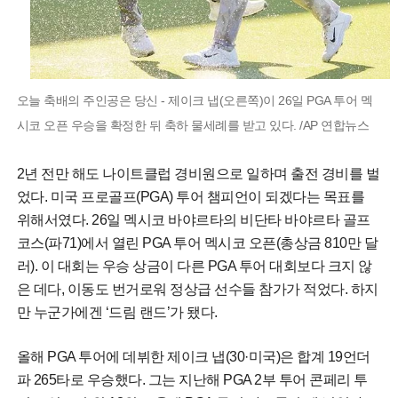
오늘 축배의 주인공은 당신 - 제이크 냅(오른쪽)이 26일 PGA 투어 멕
시코 오픈 우승을 확정한 뒤 축하 물세례를 받고 있다. /AP 연합뉴스
2년 전만 해도 나이트클럽 경비원으로 일하며 출전 경비를 벌
었다. 미국 프로골프(PGA) 투어 챔피언이 되겠다는 목표를
위해서였다. 26일 멕시코 바야르타의 비단타 바야르타 골프
코스(파71)에서 열린 PGA 투어 멕시코 오픈(총상금 810만 달
러). 이 대회는 우승 상금이 다른 PGA 투어 대회보다 크지 않
은 데다, 이동도 번거로워 정상급 선수들 참가가 적었다. 하지
만 누군가에겐 ‘드림 랜드’가 됐다.
올해 PGA 투어에 데뷔한 제이크 냅(30·미국)은 합계 19언더
파 265타로 우승했다. 그는 지난해 PGA 2부 투어 콘페리 투