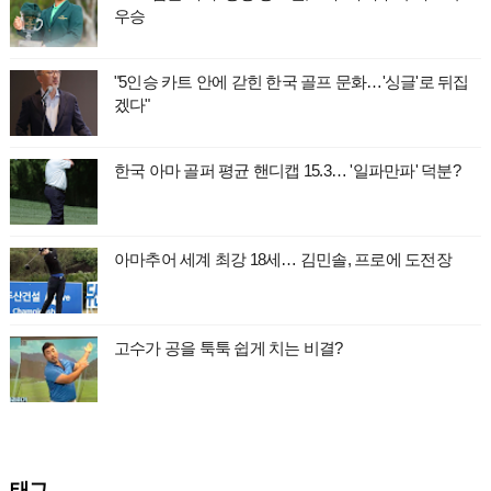
우승
"5인승 카트 안에 갇힌 한국 골프 문화…'싱글'로 뒤집
겠다"
한국 아마 골퍼 평균 핸디캡 15.3… '일파만파' 덕분?
아마추어 세계 최강 18세… 김민솔, 프로에 도전장
고수가 공을 툭툭 쉽게 치는 비결?
태그