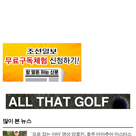
많이 본 뉴스
'프로 잡는 아마' 명성 양효진, 호주 아마추어 마스터스