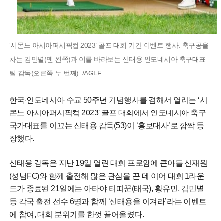
‘시몬느 아시아퍼시픽컵 2023’ 골프 대회 기간 이벤트 행사. 축구공을
차는 김민별(맨 왼쪽)과 이를 바라보는 신태용 인도네시아 축구대표
팀 감독(오른쪽 두 번째). /AGLF
한국∙인도네시아 수교 50주년 기념행사를 겸해서 열리는 ‘시
몬느 아시아퍼시픽컵 2023′ 골프 대회에서 인도네시아 축구
국가대표를 이끄는 신태용 감독(53)이 ‘홍보대사’로 깜짝 등
장했다.
신태용 감독은 지난 19일 열린 대회 프로암에 큰아들 신재원
(성남FC)와 함께 출전해 많은 관심을 끈 데 이어 대회 1라운
드가 종료된 21일에는 아타야 티띠꾼(태국), 황유민, 김민별
등 각국 출전 선수 6명과 함께 ‘신태용을 이겨라’라는 이벤트
에 참여, 대회 분위기를 한껏 끌어올렸다.