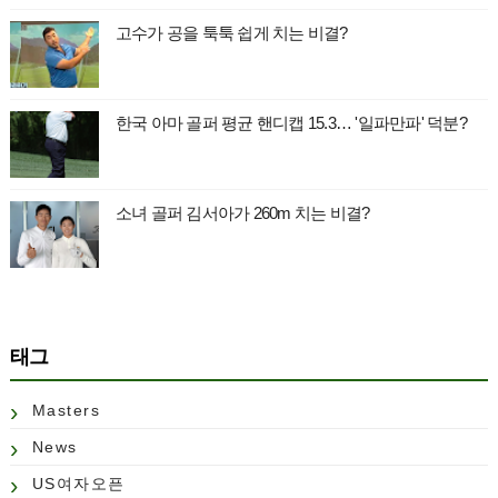
고수가 공을 툭툭 쉽게 치는 비결?
한국 아마 골퍼 평균 핸디캡 15.3… '일파만파' 덕분?
소녀 골퍼 김서아가 260m 치는 비결?
태그
Masters
News
US여자오픈