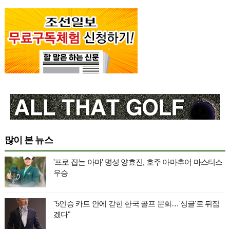
많이 본 뉴스
'프로 잡는 아마' 명성 양효진, 호주 아마추어 마스터스
우승
"5인승 카트 안에 갇힌 한국 골프 문화…'싱글'로 뒤집
겠다"