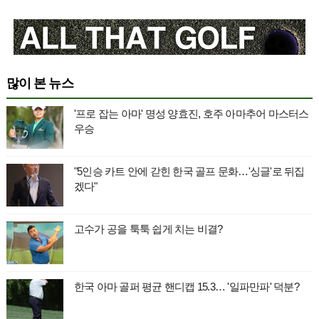
많이 본 뉴스
'프로 잡는 아마' 명성 양효진, 호주 아마추어 마스터스
우승
"5인승 카트 안에 갇힌 한국 골프 문화…'싱글'로 뒤집
겠다"
고수가 공을 툭툭 쉽게 치는 비결?
한국 아마 골퍼 평균 핸디캡 15.3… '일파만파' 덕분?