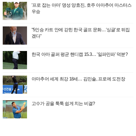
'프로 잡는 아마' 명성 양효진, 호주 아마추어 마스터스
우승
"5인승 카트 안에 갇힌 한국 골프 문화…'싱글'로 뒤집
겠다"
한국 아마 골퍼 평균 핸디캡 15.3… '일파만파' 덕분?
아마추어 세계 최강 18세… 김민솔, 프로에 도전장
고수가 공을 툭툭 쉽게 치는 비결?