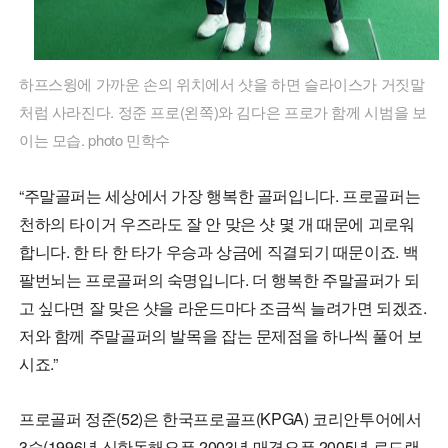
하프스윙에 가까운 손의 위치에서 샷을 하면 슬라이스가 거짓말
처럼 사라진다. 정준 프로(왼쪽)와 김다은 프로가 함께 시범을 보
이는 모습. photo 민학수
“주말골퍼는 세상에서 가장 행복한 골퍼입니다. 프로골퍼는
천하의 타이거 우즈라도 잘 안 맞은 샷 몇 개 때문에 괴로워
합니다. 한 타 한 타가 우승과 상금에 직결되기 때문이죠. 백
팔번뇌는 프로골퍼의 숙명입니다. 더 행복한 주말골퍼가 되
고 싶다면 잘 맞은 샷을 라운드마다 조금씩 늘려가면 되겠죠.
저와 함께 주말골퍼의 발목을 잡는 문제점을 하나씩 풀어 보
시죠.”
프로골퍼 정준(52)은 한국프로골프(KPGA) 코리안투어에서
3승(1996년 신한동해오픈·2003년 매경오픈·2005년 로드랜