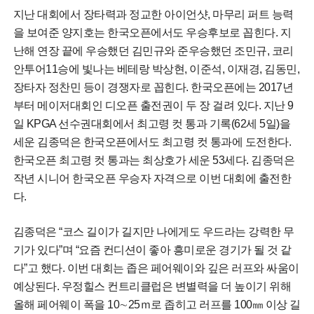
지난 대회에서 장타력과 정교한 아이언샷, 마무리 퍼트 능력
을 보여준 양지호는 한국오픈에서도 우승후보로 꼽힌다. 지
난해 연장 끝에 우승했던 김민규와 준우승했던 조민규, 코리
안투어11승에 빛나는 베테랑 박상현, 이준석, 이재경, 김동민,
장타자 정찬민 등이 경쟁자로 꼽힌다. 한국오픈에는 2017년
부터 메이저대회인 디오픈 출전권이 두 장 걸려 있다. 지난 9
일 KPGA 선수권대회에서 최고령 컷 통과 기록(62세 5일)을
세운 김종덕은 한국오픈에서도 최고령 컷 통과에 도전한다.
한국오픈 최고령 컷 통과는 최상호가 세운 53세다. 김종덕은
작년 시니어 한국오픈 우승자 자격으로 이번 대회에 출전한
다.
김종덕은 “코스 길이가 길지만 나에게도 우드라는 강력한 무
기가 있다”며 “요즘 컨디션이 좋아 흥미로운 경기가 될 것 같
다”고 했다. 이번 대회는 좁은 페어웨이와 깊은 러프와 싸움이
예상된다. 우정힐스 컨트리클럽은 변별력을 더 높이기 위해
올해 페어웨이 폭을 10∼25ｍ로 좁히고 러프를 100㎜ 이상 길