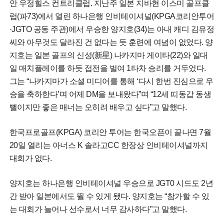
안 우정힐스 컨트리클럽. 지난주 일본 지바현 이스미 골프클
럽(파73)에서 열린 하나은행 인비테이셔널(KPGA코리안투어
·JGTO 공동 주관)에서 우승한 양지호(34)는 아내 캐디 김유정
씨와 아무것도 달라진 건 없다는 듯 훈련에 여념이 없었다. 양
지호는 일본 골프의 신성(新星) 나카지마 게이타(22)와 일대
일 매치플레이를 하듯 접전을 벌여 1타차 승리를 거두었다.
그는 “나카지마가 소셜 미디어를 통해 ‘다시 한번 진심으로 우
승을 축하한다’며 어제 DM을 보내왔다”며 “12세 띠동갑 동생
뻘이지만 좋은 매너는 오히려 배우고 싶다”고 말했다.
한국프로골프(KPGA) 코리안 투어는 한국오픈이 끝나면 7월
20일 열리는 아너스 K 솔라고CC 한장상 인비테이셔널까지
대회가 없다.
양지호는 하나은행 인비테이셔널 우승으로 JGT0 시드도 2년
간 받아 일본에서도 뛸 수 있게 됐다. 양지호는 “참가할 수 있
는 대회가 늘어나 선수로서 너무 감사하다”고 말했다.