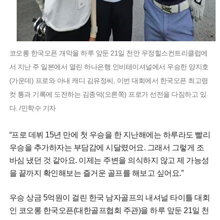
코오롱 한국오픈 개막을 하루 앞둔 21일 천안 우정힐스컨트리클럽에
서 지난 주 일본에서 열린 하나은행 인비테이셔널에서 우승한 양지호
(가운데) 프로와 아내 캐디 김유정씨, 이번 대회에서 한국오픈 최고령
컷 통과 기록에 도전하는 김종덕(오른쪽) 프로가 선전을 다짐하고 있
다. /민학수 기자
“프로 데뷔 15년 만에 첫 우승을 한 지난해에는 하루라도 빨리
우승을 추가하자는 부담감에 시달렸어요. 그래서 그렇게 조
바심 냈던 것 같아요. 이제는 주변을 의식하지 않고 제 가능성
을 끝까지 확인해보는 즐거운 골프를 해보고 싶어요.”
우승 상금 5억원이 걸린 한국 남자골프의 내셔널 타이틀 대회
인 코오롱 한국오픈(대한골프협회 주관)을 하루 앞둔 21일 천