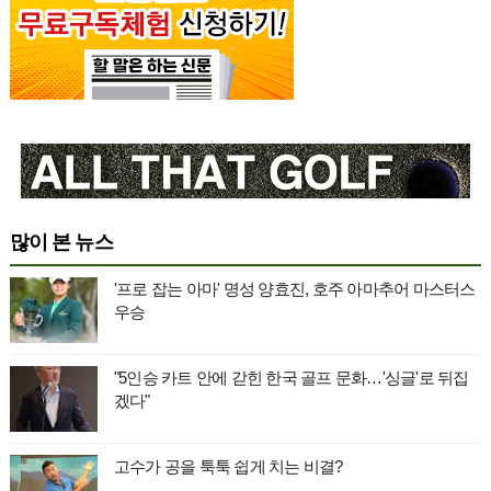
많이 본 뉴스
'프로 잡는 아마' 명성 양효진, 호주 아마추어 마스터스
우승
"5인승 카트 안에 갇힌 한국 골프 문화…'싱글'로 뒤집
겠다"
고수가 공을 툭툭 쉽게 치는 비결?