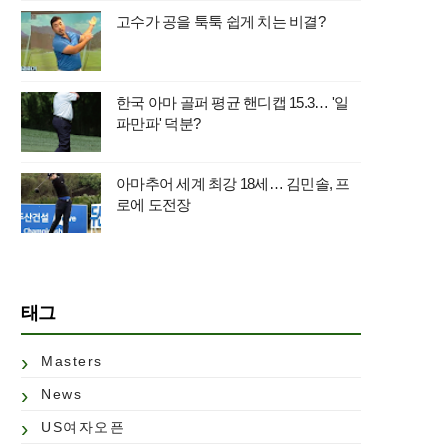
고수가 공을 툭툭 쉽게 치는 비결?
한국 아마 골퍼 평균 핸디캡 15.3… '일
파만파' 덕분?
아마추어 세계 최강 18세… 김민솔, 프
로에 도전장
태그
Masters
News
US여자오픈