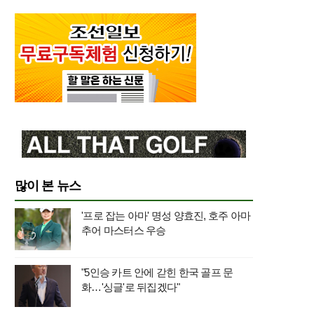
많이 본 뉴스
'프로 잡는 아마' 명성 양효진, 호주 아마
추어 마스터스 우승
"5인승 카트 안에 갇힌 한국 골프 문
화…'싱글'로 뒤집겠다"