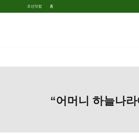
조선닷컴
홈
“어머니 하늘나라에