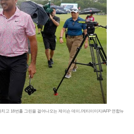
 마치고 18번홀 그린을 걸어나오는 제이슨 데이./게티이미지/AFP 연합뉴