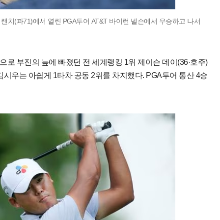
랜치(파71)에서 열린 PGA투어 AT&T 바이런 넬슨에서 우승하고 나서
로 부진의 늪에 빠졌던 전 세계랭킹 1위 제이슨 데이(36·호주)
김시우는 아쉽게 1타차 공동 2위를 차지했다. PGA투어 통산 4승