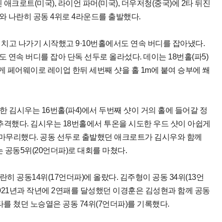
애크로트(미국), 라이언 파머(미국), 더우저청(중국)에 2타 뒤진
와 나란히 공동 4위로 4라운드를 출발했다.
 치고 나가기 시작했고 9·10번홀에서도 연속 버디를 잡아냈다.
 연속 버디를 잡아 단독 선두로 올라섰다. 데이는 18번홀(파5)
 페어웨이로 레이업 한뒤 세번째 샷을 홀 1m에 붙여 승부에 쐐
한 김시우는 16번홀(파4)에서 두번째 샷이 거의 홀에 들어갈 정
추격했다. 김시우는 18번홀에서 투온을 시도한 우드 샷이 아쉽게
 마무리했다. 공동 선두로 출발했던 애크로트가 김시우와 함께
 공동5위(20언더파)로 대회를 마쳤다.
히 공동14위(17언더파)에 올랐다. 김주형이 공동 34위(13언
 2021년과 작년에 2연패를 달성했던 이경훈은 김성현과 함께 공동
0타를 쳤던 노승열은 공동 74위(7언더파)를 기록했다.