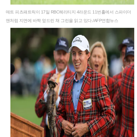
매트 피츠패트릭이 17일 RBC헤리티지 4라운드 11번홀에서 스파이더
맨처럼 지면에 바짝 엎드린 채 그린을 읽고 있다./AFP연합뉴스