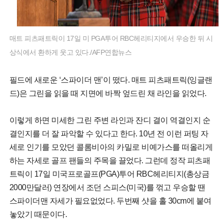
매트 피츠패트릭이 17일 미 PGA투어 RBC헤리티지에서 우승한 뒤 시
상식에서 환하게 웃고 있다./AFP연합뉴스
필드에 새로운 ‘스파이더 맨’이 떴다. 매트 피츠패트릭(잉글랜
드)은 그린을 읽을 때 지면에 바짝 엎드린 채 라인을 읽었다.
이렇게 하면 미세한 그린 주변 라인과 잔디 결이 역결인지 순
결인지를 더 잘 파악할 수 있다고 한다. 10년 전 이런 퍼팅 자
세로 인기를 모았던 콜롬비아의 카밀로 비예가스를 떠올리게
하는 자세로 골프 팬들의 주목을 끌었다. 그런데 정작 피츠패
트릭이 17일 미국프로골프(PGA)투어 RBC헤리티지(총상금
2000만달러) 연장에서 조던 스피스(미국)를 꺾고 우승할 땐
스파이더맨 자세가 필요없었다. 두번째 샷을 홀 30cm에 붙여
놓았기 때문이다.